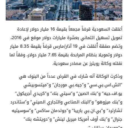
أغلقت السعودية قرضاً مجمعاً بقيمة 16 مليار دولار لإعادة
تمويل تسهيل ائتماني بعشرة مليارات دولار موقع في 2016،
وتضم صفقة أُغلقت في 19 آذار/مارس قرضاً بقيمة 8.35 مليار
دولار وتمويلا بنظام المرابحة بقيمة 7.65 مليار دولار، وفقاً لما
نقلته وكالة رويترز عن مصادر سعودية.
وذكرت الوكالة أنه شارك في القرض عدداً من البنوك هي
“اتش.اس.بي.سي” و”جيه.بي مورجان” و”ميتسوبيشي
يو.اف.جيه” و”بنك الصين” و”سيتي بنك” و”كريدي أجريكول”
و”بنك ميزوهو” و”البنك الصناعي والتجاري الصيني” و”ستاندرد
تشارترد” و”بي.ان.بي باريبا” و”جولدمان ساكس” و”سوسيتيه
جنرال” و”بنك أوف أمريكا ميريل لينش” و”دويتشه بنك”
و”مورجان ستانلي”.