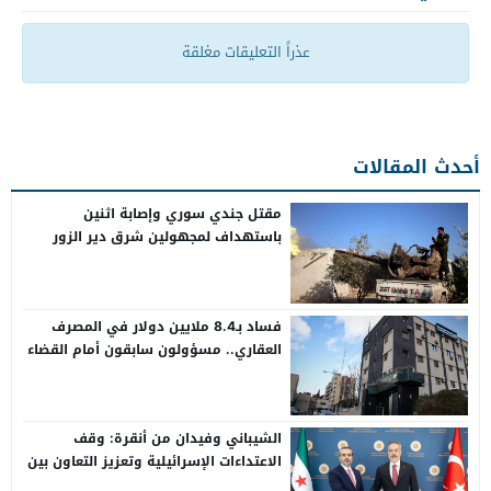
عذراً التعليقات مغلقة
أحدث المقالات
مقتل جندي سوري وإصابة اثنين
باستهداف لمجهولين شرق دير الزور
فساد بـ8.4 ملايين دولار في المصرف
العقاري.. مسؤولون سابقون أمام القضاء
الشيباني وفيدان من أنقرة: وقف
الاعتداءات الإسرائيلية وتعزيز التعاون بين
سوريا وتركيا