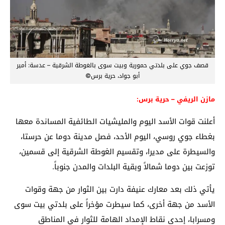
قصف جوي على بلدتي حمورية وبيت سوى بالغوطة الشرقية – عدسة: أمير
أبو جواد، حرية برس©
مازن الريفي – حرية برس:
أعلنت قوات الأسد اليوم والمليشيات الطائفية المساندة معها
بغطاء جوي روسي، اليوم الأحد، فصل مدينة دوما عن حرستا،
والسيطرة على مديرا، وتقسيم الغوطة الشرقية إلى قسمين،
توزعت بين دوما شمالاً وبقية البلدات والمدن جنوباً.
يأتي ذلك بعد معارك عنيفة دارت بين الثوار من جهة وقوات
الأسد من جهة أخرى، كما سيطرت مؤخراً على بلدتي بيت سوى
ومسرابا، إحدى نقاط الإمداد الهامة للثوار في المناطق