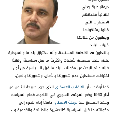
ديمقراطية يعني
تلقائياً فقدانهم
الامتيازات التي
كانوا يمتلكونها
وينهبون من خلالها
خيرات البلاد
بالتعاون مع الأنظمة المستبدة، وأنه لاختراق بلد ما والسيطرة
عليه، عليك تقسيمه لأقليات واكثرية ما قبل سياسية، ولهذا
فإنه دائم البحث عن مكونات البلد ما قبل السياسية من أجل
اختراقه، مستغلين عدم شعورها بالأمان، وشعورها بالغبن.
كما أوضحت أن
الانقلاب العسكري
الذي جرى صبيحة الثامن من
آذار 1963 وضع المجتمع السوري في الثلاجة، فمنع السياسة
وجمّد المجتمع عند
مرحلة الاقطاع
، دافعاً إياه للجوء إلى
مكوناته ما قبل السياسية كالعشيرة والطائفة والقومية و..،