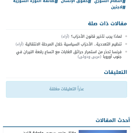
النظام السوري
حقوق الإنسان
طائفة الثورة السورية
لاجئين
مقالات ذات صلة
لماذا يجب تأخير قانون الأحزاب؟
(آراء)
تنظيم التعددية.. الأحزاب السياسية خلال المرحلة الانتقالية
(آراء)
فرنسا تحذر من استمرار حرائق الغابات مع اتساع رقعة النيران في
جنوب أوروبا
(عربي ودولي)
التعليقات
عذراً التعليقات مغلقة
أحدث المقالات
مقتل جندي سوري وإصابة اثنين