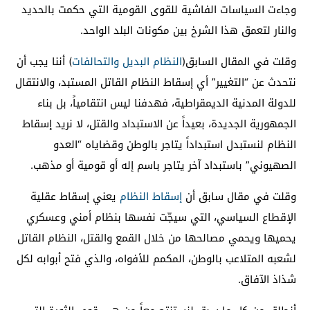
وجاءت السياسات الفاشية للقوى القومية التي حكمت بالحديد
والنار لتعمق هذا الشرخ بين مكونات البلد الواحد.
وقلت في المقال السابق(
النظام البديل والتحالفات
) أننا يجب أن
نتحدث عن “التغيير” أي إسقاط النظام القاتل المستبد، والانتقال
للدولة المدنية الديمقراطية، فهدفنا ليس انتقامياً، بل بناء
الجمهورية الجديدة، بعيداً عن الاستبداد والقتل، لا نريد إسقاط
النظام لنستبدل استبداداً يتاجر بالوطن وقضاياه “العدو
الصهيوني” باستبداد آخر يتاجر باسم إله أو قومية أو مذهب.
وقلت في مقال سابق أن
إسقاط النظام
يعني إسقاط عقلية
الإقطاع السياسي، التي سيجّت نفسها بنظام أمني وعسكري
يحميها ويحمي مصالحها من خلال القمع والقتل، النظام القاتل
لشعبه المتلاعب بالوطن، المكمم للأفواه، والذي فتح أبوابه لكل
شذاذ الآفاق.