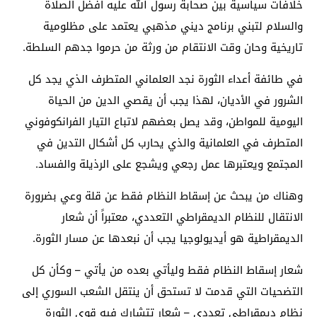
خلافات سياسية بين صحابة رسول الله عليه أفضل الصلاة
والسلام لتبني برنامج ديني مذهبي يعتمد على مظلومية
تاريخية وحان وقت الانتقام من ورثة من حرموا جدهم السلطة.
في طائفة أعداء الثورة نجد العلماني المتطرف الذي يجد كل
الشرور في الأديان، لهذا يجب أن يقصي الدين من الحياة
اليومية للمواطن، وقد يصل بعضهم لاتباع التيار الفرانكوفوني
المتطرف في العلمانية والذي يحارب كل أشكال التدين في
المجتمع ويعتبرها عمل رجعي ويشجع على الرذيلة والفساد.
وهناك من يبحث عن إسقاط النظام فقط عن قلة وعي بضرورة
الانتقال للنظام الديمقراطي التعددي، معتبراً أن شعار
الديمقراطية هو أيديولوجيا يجب أن نبعدها عن مسار الثورة.
شعار إسقاط النظام فقط وليأتي بعده من يأتي – وكأن كل
التضحيات التي قدمت لا تستحق أن ينتقل الشعب السوري إلى
نظام ديمقراطي تعددي – شعار تتشارك فيه قوى الثورة