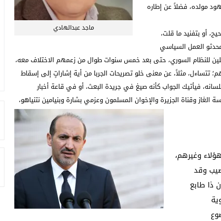
هود مولده، فضلاً عن إطاره
ماجد عبدالهادي
حيح، أو بتفنيد ما قلت،
 محدثو العمل السياسي
أصيلين للنظام السوري، حتى بعد خمس سنوات طوال من زعمهم الاختلاف معه،
؛ تتساءل، مثلاً، عن معنى خلو تصريحات الجربا من أية إشاراتٍ إلى إسقاط
 بلسانه، فيأتيك الجواب كأنه صيغ في جريدة البعث، أو في قاعة أخبار
سة الغاز وقناة الجزيرة والإخوان المسلمون وعزمي بشارة وبنيامين نتنياهو،
هؤلاء وغيرهم،
صيب وقد
ن ذا طابع
ية
وع