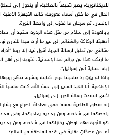
للديكتاتورية، يصير شبيهاً بالطاغية، أو يتحول إلى نسخة
الحال في ما خصّ أسماء معروفة، كانت الأجهزة الأمنية
الإنسان، ثم سرعان ما قفزت إلى واجهة الثورة.
وبالعودة إلى نماذج من مثل هذه الردود، ستجد أن إحداه
أذهبته الركاكة والشتائم إلى غير ما أراد، فبدا للقارئ 
مقالتي من تحليل لرسالة الجربا، أقول فيه إنه ربما “أدرك، 
ما ارتكب هذا من جرائم ضد الإنسانية، فتوجه إلى أهل ال
إياه؛ حماية أمن إسرائيل”.
ولمّا لم يؤتِ رد صاحبتنا غرض كتابته ونشره، تنطّح زوجها
الإعلامية، أنا العبد الفقير إلى رحمة الله، كانت مكسباً 
لأنني انتقدت رسالة الجربا إلى إسرائيل.
إنه منطق الطاغية نفسه؛ ففي معادلة الصراع مع بشار الأ
يلخصهما في شخصه، ومن يعاديه يعاديهما، وفي معادلة ال
هو الثورة وهو الوطن، يختزلهما في شخصه، ومن يعاديه
أما من مصحّاتٍ عقلية في هذه المنطقة من العالم؟