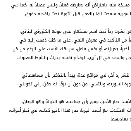
ٍ مسخة منه، بافتراض أنه يعارضه فعلاً، وليس عميلاً له، كما هي
 السورية سمحت لها بالعمل قبل الثورة تحت يافطة حقوق
ن نشرت رداً تحت اسم مستعار، على موقع إلكتروني لبناني،
نوعاً من التأكيد في معرض النفي، على ما كنت ذهبت إليه في
أخيراً، بغريزته، أو بفعل فاعل، سر بقاء الأسد، على الرغم من كل
حل والعقد في تل أبيب، ليقدّم نفسه بديلاً، بالشرط المعروف
 لنشر رد آخر، في مواقع عدة، يبدأ بالتذكير بأن مساهماتي
للثورة السورية، وينتهي، من دون أن يرفّ له جفن، إلى تخويني،
سد، صار الأخير، وفق رأي جماعته، هو الدولة وهو الوطن،
اختلاف مع أحمد الجربا، صار هذا الأخير كذلك، في نظر أعوانه،
 يعاديهما.