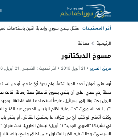
ال
أخر المستجدات
مقتل جندي سوري وإصابة اثنين باستهداف لمجه
Stop
الرئيسية
صحافة
مسوخ الديكتاتور
Previous
فريق التحرير
21 أبريل 2016
آخر تحديث :
الخميس, 21 أبريل, 2016 - 4:35 مساءً
Next
أوسعني أعوان أحمد الجربا شتماً، ولم يجرؤ أيٌّ منهم، أو من نسائ
حملة ردحٍ ضدي، على أن ينفي بصورةٍ قاطعةٍ صحة رسالة، قالت صح
الرجل بعث بها إلى إسرائيل، عارضاً استعداده للقاء قادتها، بمجر
“تيار الغد السوري”، تحت رعاية نظام الرئيس المصري عبد الفتاح ا
وكنت أتمنى لو كتب أيٌّ من هؤلاء ما يستحق النقاش، أو يفتح باب
لي نشرتها “العربي الجديد” (1 أبريل/ نيسان الجاري)، 
السيسي”، وحللت فيه الخبر المتداول على نطاق واسع، بالاستناد إ