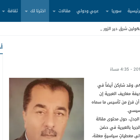
رئيسية
سوريا
عربي ودولي
مقالات
اخترنا لك
ثقافة
ولين شرق دير الزور
أح
هم، وقد شاركن أيضاً في
يفة معاريف العبرية إن
د أن فرغ من تأسيس ما سماه
لسيسي.
 الجدل، حول محتوى مقالة
تحت عنوان “الجربا بالعبرية في حضن
لى معطياتٍ سياسيةٍ معلنة،