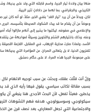
منها بيان ولادة تيار الجربا، واسم قابلته التي ولد على يديها، وش
التاريخي، والجغرافي، بما لهما من دلالاتٍ تثير الريبة.
لكن، وبدلاً من أن يرد “تيار الغد” بنفي الخبر، مثلاً، لو أنه كان غير ص
وعوضاً عن أن يقدّم ما قد يبدّد الشكوك المحيطة بتأسيسه، انبرى
والإعلامي في صفوفه، ليكتبوا ما يشير إلى أنهم مازالوا أبناء 
وعنه، وذلك باختيارهم الشتم والتخوين وسيلةً لمواجهة من ينتقدهم
الأسد، ولماذا صارت محاربة الإرهاب، في المقابل، اللازمة اللصيقة
تلفزيون الدنيا، لا بل يتعالى الصراخ، عن المؤامرة التي يحيكها سا
على مجموعة الجربا هذه المرة، لا على حكّام دمشق.
وإنْ أنت قلّلت عقلك، وبحثت عن سبب توجيه الاتهام لكل 
بسبب مقالة لكاتب سياسي، يقول فيها رأيه الذي قد ي
يخطئ، فعبثاً تفعل، لأن البحث الأجدى هنا ينبغي أن يكو
سيكولوجي، وسوسيولوجي، هدفه فهم التشوهات التربو
والاجتماعية التي تجعل المعارض، بعد نصف قرن من الخض