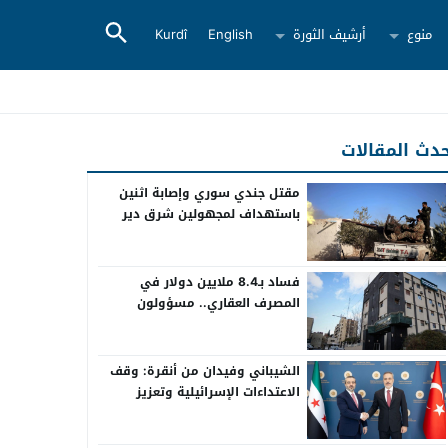
منوع
أرشيف الثورة
English
Kurdî
دث المقالات
مقتل جندي سوري وإصابة اثنين
باستهداف لمجهولين شرق دير
الزور
فساد بـ8.4 ملايين دولار في
المصرف العقاري.. مسؤولون
سابقون أمام القضاء
الشيباني وفيدان من أنقرة: وقف
الاعتداءات الإسرائيلية وتعزيز
التعاون بين سوريا وتركيا