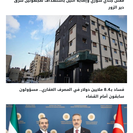
مقتل جندي سوري وإصابة اثنين باستهداف لمجهولين شرق
دير الزور
فساد بـ8.4 ملايين دولار في المصرف العقاري.. مسؤولون
سابقون أمام القضاء