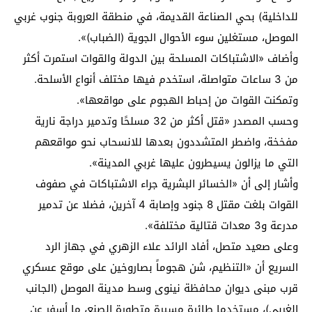
للداخلية) بحي الصناعة القديمة، في منطقة العروبة جنوب غربي
الموصل، مستغلين سوء الأحوال الجوية (الضباب)».
وأضاف «الاشتباكات المسلحة بين الدولة والقوات استمرت أكثر
من 3 ساعات متواصلة، استخدم فيها مختلف أنواع الأسلحة.
وتمكنت القوات من إحباط الهجوم على مواقعها».
وحسب المصدر «قتل أكثر من 32 مسلحًا وتدمير دراجة نارية
مفخخة، واضطر المتشددون بعدها للانسحاب نحو مواقعهم
التي ما يزالون يسيطرون عليها غربي المدينة».
وأشار إلى أن «الخسائر البشرية جراء الاشتباكات في صفوف
القوات بلغت مقتل 8 جنود وإصابة 4 آخرين، فضلا عن تدمير
مدرعة و3 معدات قتالية مختلفة».
وعلى صعيد متصل، أفاد الرائد علاء الزهري في جهاز الرد
السريع أن «التنظيم، شن هجوماً بصاروخين على موقع عسكري
قرب مبنى ديوان محافظة نينوى وسط مدينة الموصل (الجانب
الغربي)، مستخدما طائرة مسيرة متطورة الصنع، ما أسفر عن