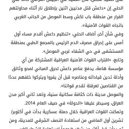
الحلي إن «داعش قتل مدنيين اثنين بإطلاق نار أثناء محاولتهم
الفرار من منطقة باب لكش وسط الموصل من الجانب الغربي
باتجاه القوات الأمنية».
وفي شأن آخر، أضاف الحلي، «تنظيم داعش أقدم مساء أول
أمس على إحراق مصرف الدم الرئيس بالمجمع الطبي بمنطقة
المستشفى في حي الشفاء غربي الموصل».
وتابع، «اقتراب القوات الأمنية العراقية المشتركة من أي
مؤسسة هامة، يدفع عناصر داعش لحرق المباني لمحو وثائق
وأدلة تدين قياداته وعناصره قبل أن يفروا ويتركوا خلفهم عددًا
من القناصين لعرقلة تقدم قواتنا».
والموصل مدينة ذات كثافة سكانية سنية، وتعد ثاني أكبر مدن
العراق، وسيطر عليها «الدولة» في صيف العام 2014.
وتمكنت القوات العراقية خلال حملة عسكرية بدأت في أكتوبر/
تشرين أول الماضي من استعادة النصف الشرقي للمدينة، ومن
ثم بدأت قبل أكثر من شهر هجوماً لاستعادة الشطر الغربي