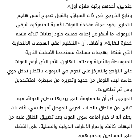
جنديين، أحدهم برتبة ملازم أول».
وتابع الخزرجي في ذات السياق، بالقول «صباح أمس هاجم
انتحاري يقود عجلة مفخخة القوات الأمنية المتمركزة شرقي
اليرموك، ما أسفر عن إصابة خمسة جنود إصابات ثلاثة منهم
خطرة للغاية». وأضاف، أن «التنظيم أعقب الهجمات الانتحارية
التي شنها، بهجمات مسلحة مستخدما الأسلحة النارية
المتوسطة والثقيلة وقذائف الهاون، الأمر الذي أرغم القوات
على التراجع والتمركز على تخوم حي اليرموك بانتظار تدخل جوي
حاسم لبدء التوغل من جديد وتحريره من سيطرة المتشددين
ومن ثم تطهيره».
الخزرجي رأى أن «المقاومة التي يبديها تنظيم الدولة، فيما
تبقى من مناطق بالجانب الغربي للموصل أمر طبيعي، لأنه بات
يعلم أنه لا خيار أمامه سوى الموت بعد تضييق الخناق عليه من
الجهات كافة، وإصرار الأطراف الدولية والمحلية، على القضاء
على المسلحين وتدميرهم».