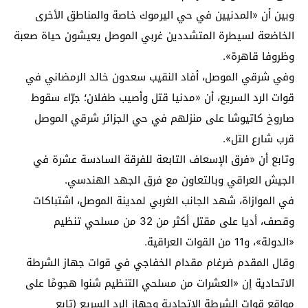
وبين أن «المدنيين في حي اليرموك خاصة والمناطق الأخرى
الخاضعة لسيطرة المتشددين غربي الموصل يعيشون حياة صعبة
وظروفا قاهرة».
وفي شرقي الموصل، أفاد النقيب سعدون خالد الرمضاني في
قوات الرد السريع، أن «مدنيا قتل وأصيب طفلان؛ جرّاء سقوط
صاروخ كاتيوشا على منزلهم في حي الجزائر شرقي الموصل
قرب شارع التل».
وتابع أن «فرق الإسعاف التابعة للفرقة السادسة عشرة في
الجيش العراقي وبالتعاون مع فرق الجهد الهندسي.
في الموازاة، شهد الجانب الغربي لمدينة الموصل، اشتباكات
وقصف، أديا على مقتل أكثر من 32 من مسلحي تنظيم
«الدولة»، و11 من القوات العراقية.
وقال المقدم ضرغام مقدام الخفاجي في قوات جهاز الشرطة
الاتحادية إن «العشرات من مسلحي التنظيم شنوا هجومًا على
مواقع قوات الشرطة الاتحادية وجهاز الرد السريع (تابع