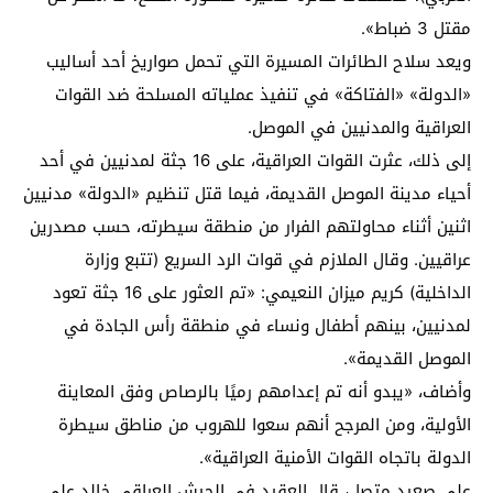
مقتل 3 ضباط».
ويعد سلاح الطائرات المسيرة التي تحمل صواريخ أحد أساليب
«الدولة» «الفتاكة» في تنفيذ عملياته المسلحة ضد القوات
العراقية والمدنيين في الموصل.
إلى ذلك، عثرت القوات العراقية، على 16 جثة لمدنيين في أحد
أحياء مدينة الموصل القديمة، فيما قتل تنظيم «الدولة» مدنيين
اثنين أثناء محاولتهم الفرار من منطقة سيطرته، حسب مصدرين
عراقيين. وقال الملازم في قوات الرد السريع (تتبع وزارة
الداخلية) كريم ميزان النعيمي: «تم العثور على 16 جثة تعود
لمدنيين، بينهم أطفال ونساء في منطقة رأس الجادة في
الموصل القديمة».
وأضاف، «يبدو أنه تم إعدامهم رميًا بالرصاص وفق المعاينة
الأولية، ومن المرجح أنهم سعوا للهروب من مناطق سيطرة
الدولة باتجاه القوات الأمنية العراقية».
على صعيد متصل، قال العقيد في الجيش العراقي خالد علي