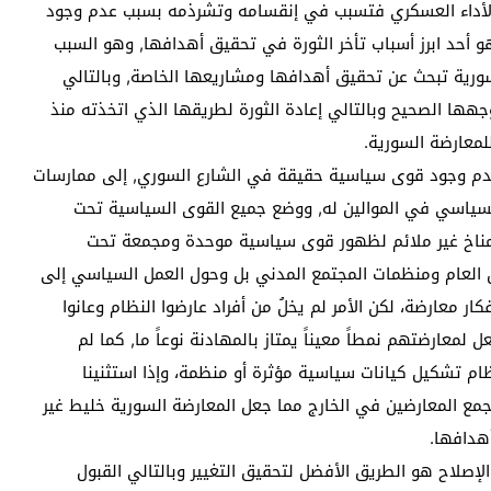
أداء العسكري فتسبب في إنقسامه وتشرذمه بسبب عدم وجود
 أحد ابرز أسباب تأخر الثورة في تحقيق أهدافها, وهو السبب
لسورية تبحث عن تحقيق أهدافها ومشاريعها الخاصة, وبالتالي
ها الصحيح وبالتالي إعادة الثورة لطريقها الذي اتخذته منذ
للمعارضة السورية.
عدم وجود قوى سياسية حقيقة في الشارع السوري, إلى ممارسات
السياسي في الموالين له, ووضع جميع القوى السياسية تحت
لمناخ غير ملائم لظهور قوى سياسية موحدة ومجمعة تحت
ل العام ومنظمات المجتمع المدني بل وحول العمل السياسي إلى
ار معارضة، لكن الأمر لم يخلُ من أفراد عارضوا النظام وعانوا
لمعارضتهم نمطاً معيناً يمتاز بالمهادنة نوعاً ما, كما لم
ام تشكيل كيانات سياسية مؤثرة أو منظمة، وإذا استثنينا
ع المعارضين في الخارج مما جعل المعارضة السورية خليط غير
هدافها.
صلاح هو الطريق الأفضل لتحقيق التغيير وبالتالي القبول