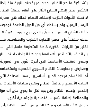
بتشاركية ما مع النظام , وهو أمر رفضته الثورة منذ إنط
العكس ينظر إليهم الشارع الثائر على أنهم صنيعة النظام
لا تملك الأدوات اللازمة لإسقاط النظام كذلك هي معا
اليسار لليمين. ولم يستطع أي من الدول الداعمة تجميعه
كذلك الشارع الفقير سياسياً, والذي خرج بثورة شعبية ل
جعله منفتحاً على جميع التجارب الفكرية والسياسية, فس
لكثير من التيارات الفكرية خاصة المتطرفة منها, التي اس
بل انحرف بالثورة عن أهدافها وحولها لأجندات لا تمت لل
وتبقى المعضلة الأساسية التي أخرت الثورة في السوري
ومعارض, وممارسات النظام السوري القمعية واستخدامه ك
أما الإنقسام فيعود لأمرين أساسيين , هما المصلحة ال
القادة الأمنيين وطائفة النظام وبعض قيادات الأقليات في 
إنخدعوا بإعلام النظام وترويجه لكل ما يجري على أنه مؤ
والممانعة إضافة لأسباب إقتصادية وإجتماعية أخرى.
مجمل هذه الأسباب وغيرها الكثير من الأسباب الداخلية ,