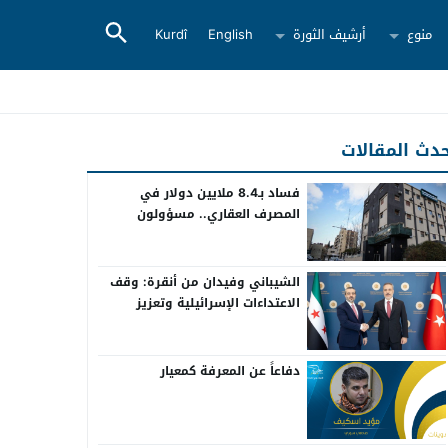
منوع
أرشيف الثورة
English
Kurdî
دث المقالات
فساد بـ8.4 ملايين دولار في
المصرف العقاري.. مسؤولون
سابقون أمام القضاء
الشيباني وفيدان من أنقرة: وقف
الاعتداءات الإسرائيلية وتعزيز
التعاون بين سوريا وتركيا
دفاعاً عن المعرفة كمعيار