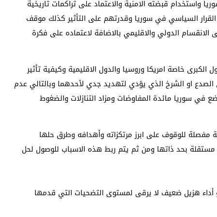
ريا واستخدام قبضته الامنية والاعتماد على تراكمات تاريخية
القرار السياسي في سوريا وقدرتهم على التأثير كذلك موقف
لى الانقسام الدولي والاقليمي بالاضافة لاعتماده على فكرة
 الكبرى خاصة امريكا وروسيا والدول الاقليمية وكيفية تأثير
الصدع او الشرخ الذي يؤدي لتهديد جدي لأحدهما وبالتالي عدم
ع في سوريا مائدة المفاوضات ومزاد التنازلات والضغوط
 مفصلة للوقوف على ابرز مرتكزاته وأهدافه وطرق حلها
ستقلة بحد ذاتها ومن ثم يتم ربط هذه الاسباب للوصول لحل
هو أداء هزيل ضعيف لا يرقى لمستوى التضحيات التي قدمها