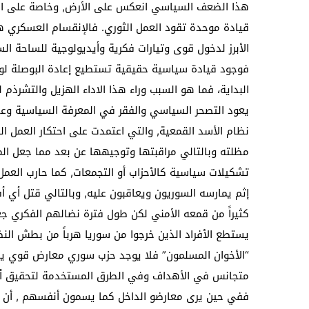
هذا الضعف السياسي انعكس على الأرض, وخاصة على ال
قيادة موحدة تقود العمل الثوري. فالإنقسام العسكري هو
الأبرز لدخول قوى وتيارات فكرية وأيديولوجية للساحة ا
فوجود قيادة سياسية حقيقية تستطيع إعادة البوصلة لوجه
البداية، فما هو السبب وراء هذا الاداء الهزيل والتشرذم 
يعود التصحر السياسي والفقر في المعرفة السياسية و
نظام الأسد القمعية, والتي اعتمدت على احتكار العمل 
مظلته وبالتالي مراقبتها وتوجيهها عن بعد مما جعل ا
تشكيلات سياسية كالأحزاب أو التجمعات, كما حارب العم
إثم يمارسه السوريون ويعاقبون عليه, وبالتالي قتل أي أفك
كثيراً من قمعه الأمني لكن طول فترة نضالهم الفكري جعل 
يستطع الأفراد الذين خرجوا من سوريا هرباً من بطش النظ
“الأخوان المسلمون” فلا يوجد حزب سوري معارض قوي يجم
متجانس في الأهداف وفي الطرق المستخدمة لتحقيق أ
ففي حين يرى معارضو الداخل كما يسمون أنفسهم , أن الإ