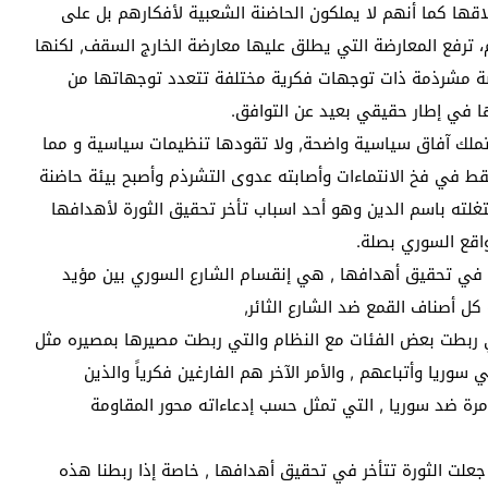
لاقها كما أنهم لا يملكون الحاضنة الشعبية لأفكارهم بل على
، ترفع المعارضة التي يطلق عليها معارضة الخارج السقف, لكنها
رضة مشرذمة ذات توجهات فكرية مختلفة تتعدد توجهاتها من
ا في إطار حقيقي بعيد عن التوافق.
ا تملك آفاق سياسية واضحة, ولا تقودها تنظيمات سياسية و مما
قط في فخ الانتماءات وأصابته عدوى التشرذم وأصبح بيئة حاضنة
تغلته باسم الدين وهو أحد اسباب تأخر تحقيق الثورة لأهدافها
واقع السوري بصلة.
ة في تحقيق أهدافها , هي إنقسام الشارع السوري بين مؤيد
ل أصناف القمع ضد الشارع الثائر,
تي ربطت بعض الفئات مع النظام والتي ربطت مصيرها بمصيره مثل
سوريا وأتباعهم , والأمر الآخر هم الفارغين فكرياً والذين
امرة ضد سوريا , التي تمثل حسب إدعاءاته محور المقاومة
 جعلت الثورة تتأخر في تحقيق أهدافها , خاصة إذا ربطنا هذه