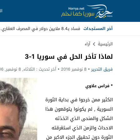
ال
أخر المستجدات
فساد بـ8.4 ملايين دولار في المصرف العقاري.. مسؤولون سابقون أمام _
Stop
الرئيسية
آراء
لماذا تأخر الحل في سوريا 1-3
Previous
فريق التحرير
8 نوفمبر 2016
آخر تحديث :
الثلاثاء, 8 نوفمبر, 2016 - 11:07 مساءً
Next
* فراس علاوي
الكثير ممن خرجوا في بداية الثورة
السورية , لم يكونوا يتوقعون هذا
الشكل والمنحى الذي اتخذته
الاحداث والزمن الذي استغرقته
الثورة دون تحقيق الجزء الاكبر من