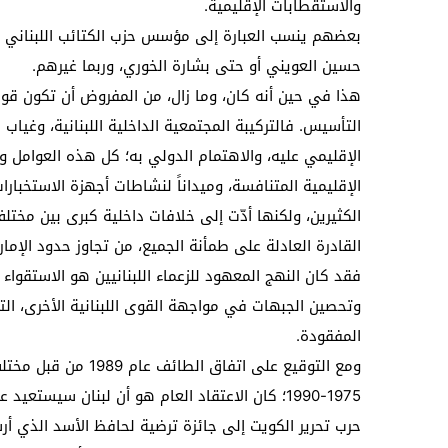
والاستقطابات الإقليمية.
بعضهم ينسب العبارة إلى مؤسس حزب الكتائب اللبناني بيار
حسين العويني أو حتى بشارة الخوري، وربما غيرهم.
هذا في حين أنه كان، وما زال، من المفروض أن تكون قوة 
التأسيس. فالتركيبة المجتمعية الداخلية اللبنانية، وغياب
الإقليمي عليه، والاهتمام الدولي به؛ كل هذه العوامل وغ
الإقليمية المتنافسة، وميداناً لنشاطات أجهزة الاستخبا
الكثيرين، ولكنها أدّت إلى خلافات داخلية كبرى بين مختلف
القادرة العادلة على طمأنة الجميع، من تجاوز حدود الإما
فقد كان النهج المعهود للزعماء اللبنانيين هو الاستقواء 
وتحصين الجبهات في مواجهة القوى اللبنانية الأخرى، ا
المفقودة.
ومع التوقيع على اتفاق
1975-1990؛ كان الاعتقاد العام هو أن لبنان سيست
حرب تحرير الكويت إلى جائزة ترضية لحافظ الأسد الذي أ