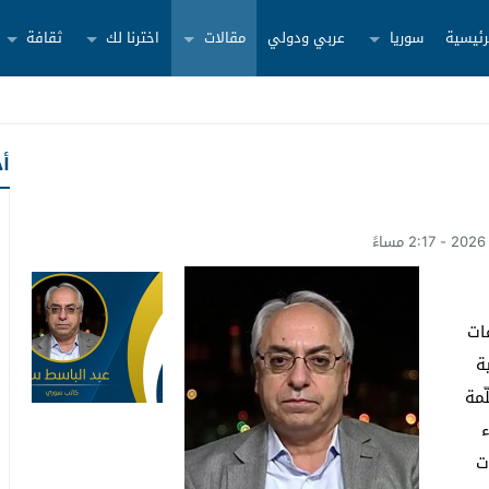
رئيسية
سوريا
عربي ودولي
مقالات
اخترنا لك
ثقافة
أح
ات
ة
ّمة
ء
ت