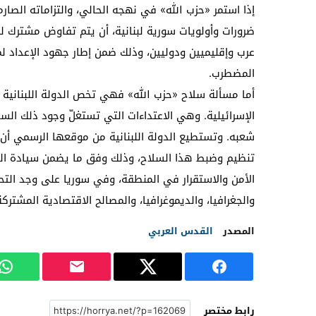
إذا استمر «حزب الله» في نهجه الحالي، والتزاماته الصارم
ضرورات وأولويات سورية لبنانية، أن يتم تفاوض مشترك 
عرب وإقليميين ودوليين، وذلك ضمن إطار جهود الإعداد ل
المضطرب.
أما مسألة سلاح «حزب الله» فهي تخص الدولة اللبنانية في
الإسرائيلية. وهي الاعتداءات التي تستغلّ وجود ذلك السل
شعبه. وتستطيع الدولة اللبنانية من موقعها الرسمي أن
تنظيم وضبط هذا السلاح، وذلك وفق ما يضمن سيادة الد
الأمن والاستقرار في المنطقة، وفي سوريا على وجد التحدي
والجغرافيا، والديموغرافيا، والمصالح الاقتصادية المشتركة
المصدر
القدس العربي
رابط مختصر