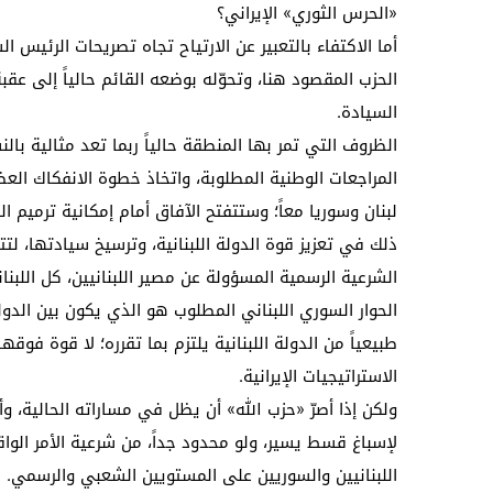
«الحرس الثوري» الإيراني؟
أما الاكتفاء بالتعبير عن الارتياح تجاه تصريحات الرئيس 
الحزب المقصود هنا، وتحوّله بوضعه القائم حالياً إلى عقبة
السيادة.
الظروف التي تمر بها المنطقة حالياً ربما تعد مثالية بالن
المراجعات الوطنية المطلوبة، واتخاذ خطوة الانفكاك ا
لبنان وسوريا معاً؛ وستتفتح الآفاق أمام إمكانية ترميم
ذلك في تعزيز قوة الدولة اللبنانية، وترسيخ سيادتها، لت
الشرعية الرسمية المسؤولة عن مصير اللبنانيين، كل اللبن
الحوار السوري اللبناني المطلوب هو الذي يكون بين الدولت
طبيعياً من الدولة اللبنانية يلتزم بما تقرره؛ لا قوة فوقها
الاستراتيجيات الإيرانية.
ولكن إذا أصرّ «حزب الله» أن يظل في مساراته الحالية، و
لإسباغ قسط يسير، ولو محدود جداً، من شرعية الأمر الوا
اللبنانيين والسوريين على المستويين الشعبي والرسمي.