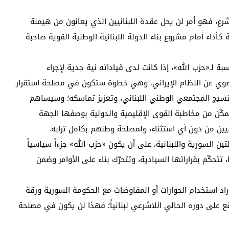
الشرع، فهو أمر لن يحل عقدة اللبنانيين الذي يعانون من هيمنة
 كأداء أمام مشروع بناء الدولة اللبنانية الوطنية القوية صاحبة
سبة لـ«حزب الله»، إذا كانت لدى قياداته نية جدية لإجراء
لعضوي عن النظام الإيراني. وهي خطوة ستكون في مصلحة استقرار
 النسيج المجتمعي الوطني اللبناني، وتعزيز تماسكه؛ وسيساهم
تمكّن من مخاطبة القوى الإقليمية والدولية بوصفها الجهة
انيين من دون أي استثناء، ولمصلحة وطنهم بكامل ترابه.
ين السورية واللبنانية، على أن يكون «حزب الله» جزءاً سياسياً
، تتحكّم بقراراتها السيادية، وتتحرّك بناء على الأوامر وضمن
أراد استخدام الحوارات أو المفاوضات مع الحكومة السورية ورقة
قع على دوره الحالي اللاشرعي لبنانياً؛ فهذا لن يكون في مصلحة