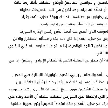
يين، والمراقبين المتابعين لأوضاع المنطقة بأنها ربما كانت
 تمهّد له. بينما وجد آخرون في تلك التصريحات محاولة
ن يحاولون من جهتهم التمسّك بورقة «حزب الله»، بغية
سبهم من الصفقة بينهم وبين إدارة ترامب.
موقف الذي أفصح عنه أحمد الشرع رئيس الإدارة السورية
لوس مع «حزب الله» إذا كان ذلك يخدم مسألة الاستقرار والأمن
تكون نتائجه الواقعية، إذا ما تجاوزت طابعه التفاؤلي الرغبوي
لبناني.
 يتحرّر من التبعية العضوية للنظام الإيراني، ويتلبنن، إذا صح
ه» والنظام الإيراني، لتصبح الأولويات اللبنانية هي المعيار
مختلف المسائل، خاصة ما يتصل منها بشأن العلاقات بين
ون مصلحة الشعبين فوق جميع الاعتبارات الأخرى؟ وهذا يستوجب
ئم التي ارتكبها بحق السوريين لمصلحة سلطة آل الأسد وبناء على
رف مع «حزب الله» بوصفة امتداداً تنظيمياً يتبع بصورة مباشرة