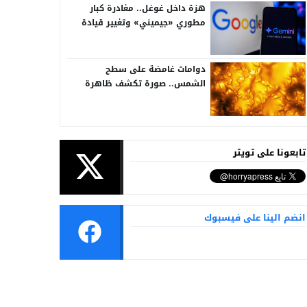
هزة داخل غوغل.. مغادرة كبار
مطوري «جيميني» وتغيير قيادة
الذكاء الاصطناعي
دوامات غامضة على سطح
الشمس.. صورة تكشف ظاهرة
تُرصد للمرة الأولى
تابعونا على تويتر
انضم الينا على فيسبوك