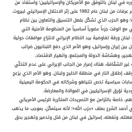
ه في لبنان بالتوفق مع الأمريكان والإسرائيليين؛ واستفاد من
 إثر الاحتلال الإسرائيلي لبيروت.
؛ وهو الحزب الذي تشكّل بفعل التنسيق والتعاون بين نظام
 مع الوقت جزءاً عضوياً أساسياً من المنظومة الأمنية التي
بنان ورقة تفاوضية بيد النظام الإيراني لانتزاع موافقات دولية
ل بين إيران وإسرائيل، وهو الأمر الذي دفع اللبنانيون ضرائب
تهجير، وهشاشة الدولة والمجتمع، وانهيار الاقتصاد.
 غير الشفّافة، هناك إصرار من الجانب الإيراني على عدم التخلّي
قف إطلاق النار في منطقة الخليج ولبنان. وهو الأمر الذي يزعج
 حسابات سياسية تخص نتنياهو وشركائه في الحكومة اليمينية
ية تؤرق الإسرائيليين في الموالاة والمعارضة.
هم، خاصة بالتزامن مع التصريحات المتكررة للرئيس الأمريكي
ي أحمد الشرع بملف «حزب الله»؛ لأنه سيتمكّن، بموجب ما يذهب
فعلته، وتفعله، إسرائيل في لبنان من قتل وتدمير وتهجير بحق