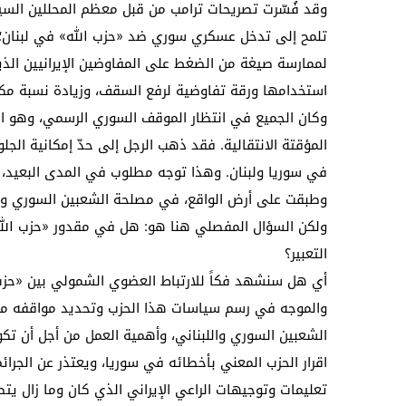
وقد فُسّرت تصريحات ترامب من قبل معظم المحللين السياس
تلمح إلى تدخل عسكري سوري ضد «حزب الله» في لبنان؛ أو
لممارسة صيغة من الضغط على المفاوضين الإيرانيين الذي
استخدامها ورقة تفاوضية لرفع السقف، وزيادة نسبة مكا
وكان الجميع في انتظار الموقف السوري الرسمي، وهو ال
المؤقتة الانتقالية. فقد ذهب الرجل إلى حدّ إمكانية الج
في سوريا ولبنان. وهذا توجه مطلوب في المدى البعيد، وس
وطبقت على أرض الواقع، في مصلحة الشعبين السوري وال
ولكن السؤال المفصلي هنا هو: هل في مقدور «حزب الله» أن
التعبير؟
أي هل سنشهد فكاً للارتباط العضوي الشمولي بين «حزب الل
والموجه في رسم سياسات هذا الحزب وتحديد مواقفه من 
الشعبين السوري واللبناني، وأهمية العمل من أجل أن تك
اقرار الحزب المعني بأخطائه في سوريا، ويعتذر عن الجرا
تعليمات وتوجيهات الراعي الإيراني الذي كان وما زال يتص