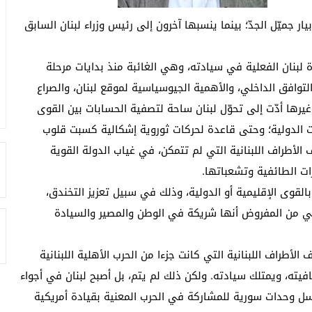
 جميّل الجدّ؛ بينما ينسبها آخرون إلى رئيس وزراء لبنان السابق
لبنان الفعلية في سيادته، وهي الغائبة منذ بدايات مرحلة
 التوافق الداخلي، والأهمية الجيوسياسية لموقع لبنان، والصراع
يرها أدّت إلى تحوّل لبنان ساحة لتصفية الحسابات بين القوى
رات الدولية؛ وحتى قاعدة لحركات ثوروية إشكالية كسبت قلوب
 الأطراف اللبنانية التي لم تتمكن، في غياب الدولة القوية
رات الطائفية وتشعباتها.
بالقوى الإقليمية أو الدولية، وذلك في سبيل تعزيز التخندق،
لتي من المفروض أنها شريكة في الوطن والمصير والسيادة
 الطائف عام 1989 من قبل مختلف الأطراف اللبنانية التي كانت جزءا من الحرب الأهلية اللبنانية
عيد عافيته، ويمتلك سيادته. ولكن ذلك لم يتم، بل أصبح لبنان في أجواء
رسل وحدات سورية للمشاركة في الحرب المعنية بقيادة أمريكية