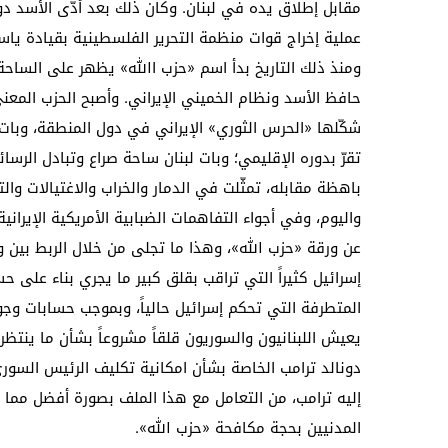
مقابل إطلاق يده في لبنان. وكان ذلك بعد أدّى الأسد دور
عملية إخراج قوات منظمة التحرير الفلسطينية بقيادة ياسر عرفات من لبنان عام 1982 على
ومنذ ذلك التاريخ بدأ اسم «حزب االله» يظهر على الساحة
حافظ الأسد ونظام الخميني الإيراني. وأصبح الحزب المعني
شكّلها «الحرس الثوري» الإيراني في دول المنطقة، وبات ل
تقرّ بدوره الإقليمي؛ وبات لبنان ساحة صراع وتبادل الرسائ
باهظة مقابله، تمثّلت في الدمار والخراب والاغتيالات وال
واليوم، وفي أجواء التفاهمات الضبابية الأمريكية الإيرانية
عن ورقة «حزب الله»، وهذا ما تجلى من خلال الربط بين و
إسرائيل كثيراً التي تراقب بقلق كبير ما يجري بناء على
المتطرفة التي تحكم إسرائيل حالياً، وبموجب حسابات وجود
يعيش اللبنانيون والسوريون قلقاً مشروعاً بشأن ما ينتظر
دونالد ترامب الخاصة بشأن امكانية تكليف الرئيس السور
إليه ترامب، من التعامل مع هذا الملف بصورة أفضل مما 
المدنيين بحجة مكافحة «حزب الله».