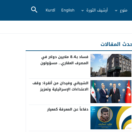
منوع
أرشيف الثورة
English
Kurdî
دث المقالات
فساد بـ8.4 ملايين دولار في
المصرف العقاري.. مسؤولون
سابقون أمام القضاء
الشيباني وفيدان من أنقرة: وقف
الاعتداءات الإسرائيلية وتعزيز
التعاون بين سوريا وتركيا
دفاعاً عن المعرفة كمعيار