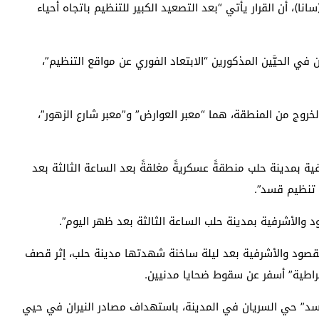
نا)، أن القرار يأتي “بعد التصعيد الكبير للتنظيم باتجاه أحياء
 في الحيَّين المذكورين “الابتعاد الفوري عن مواقع التنظيم”،
لخروج من المنطقة، هما “معبر العوارض” و”معبر شارع الزهور”،
ية بمدينة حلب منطقةً عسكريةً مغلقةً بعد الساعة الثالثة بعد
ع تنظيم قسد”.
الأشرفية بمدينة حلب الساعة الثالثة بعد ظهر اليوم”.
صود والأشرفية بعد ليلة ساخنة شهدتها مدينة حلب، إثر قصف
راطية” أسفر عن سقوط ضحايا مدنيين.
د” حي السريان في المدينة، باستهداف مصادر النيران في حيي