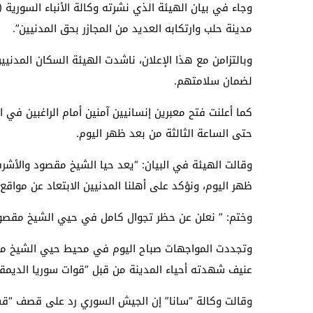
وجاء في بيان الهيئة الذي نشرته وكالة الأنباء السورية (سا
مدينة حلب وارتكابه العديد من المجازر بحق المدنيين”.
وبالتزامن مع هذا الإعلان، ناشدت الهيئة السكان المدنيين
لضمان سلامتهم.
كما أعلنت فتح معبرين إنسانيين آمنين أمام الراغبين في ا
حتى الساعة الثالثة من بعد ظهر اليوم.
وقالت الهيئة في البيان: “يعد حيا الشيخ مقصود والأشرف
ظهر اليوم، ونؤكد على أهلنا المدنيين الابتعاد عن مواق
وختم: ” نعلن عن حظر تجوال كامل في حيي الشيخ مقصود و
وتجددت المواجهات صباح اليوم في محيط حيي الشيخ مق
عنيف شهدته أحياء المدينة من قبل “قوات سوريا الديمق
وقالت وكالة “سانا” إن الجيش السوري رد على قصف “قس