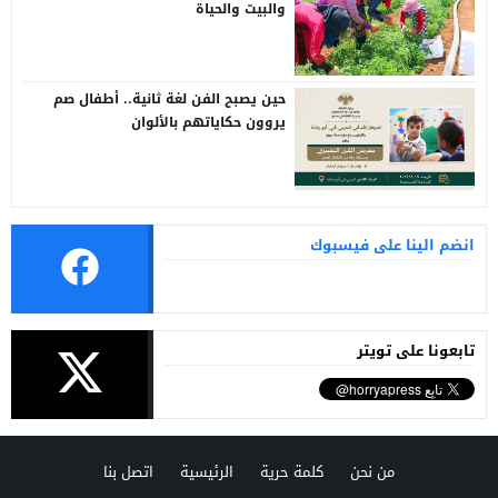
والبيت والحياة
حين يصبح الفن لغة ثانية.. أطفال صم
يروون حكاياتهم بالألوان
انضم الينا على فيسبوك
تابعونا على تويتر
من نحن
كلمة حرية
الرئيسية
اتصل بنا