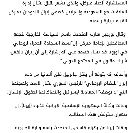
المستشارة أنجيلا ميركل، والذي يشعر بقلق بشأن إدارة
العلاقات مع السعودية وإسرائيل خصمي إيران اللدودين يعارض
القيام بزيارة رسمية.
وقال يورجين هارت المتحدث باسم السياسة الخارجية لتجمع
المحافظين بزعامة ميركل، إن”بسط السجادة الحمراء لروحاني
في أوروبا قد يساء فهمه على أنه إشارة إلى أن إيران بالفعل،
شريك مقبول في المجتمع الدولي.”
وأضاف إنه يتوقع أن ينقل جابرييل قلق ألمانيا من دعم
إيران”للنظام الإرهابي” للرئيس السوري بشار الأسدـ ولهجتها
التي”لا توصف” المعادية لإسرائيل وانتهاكاتها لحقوق الإنسان.
وقالت وكالة الجمهورية الإسلامية الإيرانية للأنباء (إيرنا)، إن
طهران سترفض هذه المطالب.
ونقلت إيرنا عن بهرام قاسمي المتحدث باسم وزارة الخارجية