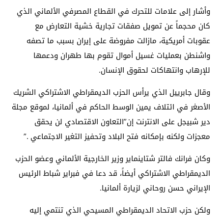
وأشار إلى علامات للتحرك في القطاع المصرفي الألماني الذي
كان محجماً عن تمويل صفقات تجارية خشية التعارض مع
عقوبات أمريكية، مازالت مفروضة على إيران بسبب ما تصفه
واشنطن بعمليات غسيل أموال تقوم بها طهران ودعمها
للإرهاب وانتهاكات لحقوق الإنسان.
وقال جابرييل الذي يرأس الحزب الديمقراطي الاشتراكي الشريك
الأصغر في ائتلاف يمين الوسط الحاكم في ألمانيا، لموقع مجلة
دير شبيجل على الانترنت إن”التعاون الاقتصادي لن يحقق
معجزات ولكنه بإمكانه فتح البلاد وتحفيز التغير الاجتماعي .”
وكان فرانك فالتر شتاينماير وزير الخارجية الألماني وعضو الحزب
الديمقراطي الاشتراكي أيضاً، قد دعا في فبراير شباط الرئيس
الإيراني حسن روحاني لزيارة ألمانيا.
ولكن حزب الاتحاد الديمقراطي المسيحي الذي تنتمي إليه