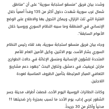
وشدد بيان فريق “منسقو استجابة سورية” على أن “مناطق
شمال غرب سورية شهدت دخول أكثر من 135 وفداً أممياً خلال
الفترة التي تلت الزلزال، ويمكن التجول بها والاطلاع على الوضع
الإنساني في المنطقة وما سببه النظام السوري وروسيا خلال
الأعوام السابقة”.
وجاء بيان فريق منسقو استجابة سورية، بعد لقاء رئيس النظام
السوري بشار الأسد، يوم الاثنين، وكيل الأمين العام للأمم
المتحدة للشؤون الإنسانية ومنسق الإغاثة في حالات الطوارئ
مارتن غريفيث، في دمشق، وتناول البحث “جهود دعم مشاريع
التعافي المبكر المرتبطة بتأمين الظروف المناسبة لعودة
اللاجئين.
وكانت الطائرات الروسية اليوم الأحد، قصفت أطراف مدينة جسر
الشغور غربي إدلب، يوم الأحد ما تسبب بمجزرة راح ضحيتها 11
مدنياً وأكثر من 30 جريحاً.