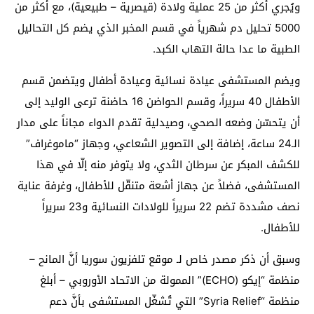
ويُجري أكثر من 25 عملية ولادة (قيصرية – طبيعية)، مع أكثر من
5000 تحليل دم شهرياً في قسم المخبر الذي يضم كل التحاليل
الطبية ما عدا حالة التهاب الكبد.
ويضم المستشفى عيادة نسائية وعيادة أطفال ويتضمن قسم
الأطفال 40 سريراً، وقسم الحواضن 16 حاضنة ترعى الوليد إلى
أن يتحسّن وضعه الصحي، وصيدلية تقدم الدواء مجاناً على مدار
الـ24 ساعة، إضافة إلى التصوير الشعاعي، وجهاز “ماموغراف”
للكشف المبكر عن سرطان الثدي، ولا يتوفر منه إلّا في هذا
المستشفى، فضلاً عن جهاز أشعة متنقّل للأطفال، وغرفة عناية
نصف مشددة تضم 22 سريراً للولادات النسائية و23 سريراً
للأطفال.
وسبق أن ذكر مصدر خاص لـ موقع تلفزيون سوريا أنَّ المانح –
منظمة “إيكو (ECHO)” الممولة من الاتحاد الأوروبي – أبلغ
منظمة “Syria Relief” التي تُشغّل المستشفى بأنَّ دعم