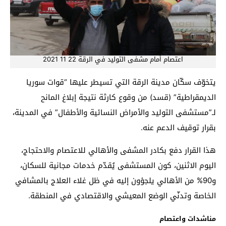
اعتصام أمام مشفى التوليد في الرقة 22 11 2021
يتخوّف سكّان مدينة الرقة التي تسيطر عليها “قوات سوريا
الديمقراطية” (قسد) من وقوع كارثة نتيجة إبلاغ المانح
لـ”مستشفى التوليد والأمراض النسائية والأطفال” في المدينة،
بقرار توقيف الدعم عنه.
هذا القرار دفع بكادر المشفى والأهالي للاعتصام والاحتجاج،
اليوم الاثنين، كون المستشفى يُقدّم خدمات مجانية للسكان،
و90% من الأهالي يلجؤون إليه في ظل غلاء العلاج بالمشافي
الخاصة وتدنّي الوضع المعيشي والاقتصادي في المنطقة.
مناشدات واعتصام