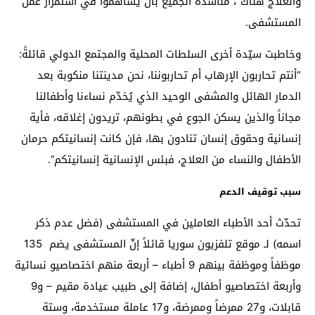
والعلاج هناك”، مناشدةً الجميع بأن يساهموا في استمرار عمل
المستشفى.
وخاطبت سيّدة أخرى السلطات المحلية والمجتمع الدولي قائلةً:
“أنتم تحاربون الإرهاب أم تحاربوننا، نحن مدينتنا منكوبة بعد
الدمار الهائل والمشفى الوحيد الذي يُخدّم نساءنا وأطفالنا
مجاناً والذين يسكن الجوع في بطونهم، تريدون إغلاقه، فأية
إنسانية وحقوق إنسان تنادون بها، فإن كانت إنسانيتكم حرمان
الأطفال والنساء من العلاج، فبئس الإنسانية إنسانيتكم”.
سبب توقيف الدعم
تحدّث أحد الأطباء العاملين في المستشفى (فضل عدم ذكر
اسمه) لـ موقع تلفزيون سوريا قائلاً إنّ المستشفى يضم 135
موظفاً وموظفة بينهم 9 أطباء – أربعة منهم اختصاصيو نسائية
وأربعة اختصاصيو أطفال، إضافة إلى طبيب عيادة مقيم – و9
قابلات، و27 ممرضاً وممرضة، و17 عاملة مستخدمة، وستة