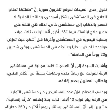
تقول إحدى السيدات لموقع تلفزيون سوريا إنَّ “طفلتها تحتاج
للعلاج في المستشفى بشكل أسبوعي، وحالتها المادية لا
تسمح بالذهاب إلى مستشفى خاص، لذلك هي قلقة على
مصير علاج ابنتها”، فيما تذكر أخرى أنَّها “ولدت ثلاث مرات
بعملية قيصرية في المستشفى وآخرها قبل أشهر، حيث تعرّض
مولودها لمرض سحايا وعالجته في المستشفى، وبقي شهرين
و20 يوماً في الحاضنة”.
وأشارت السيدة إلى أنَّ العلاجات كلها مجانية في مستشفى
الرقة للتوليد، مع رعاية جيّدة ومعاملة حسنة من الكادر الطبي،
وتطالب المعنيين بعدم إغلاقه.
وبحسب المصادر فإنّ عدد المستفيدين من مستشفى التوليد
في الرقة يبلغ قرابة 10 آلاف، لذلك يعدّ إغلاقه “كارثة إنسانية”،
مشيرين إلى أنّ المستشفى يستقبل يومياً أكثر من 250 معاينة،