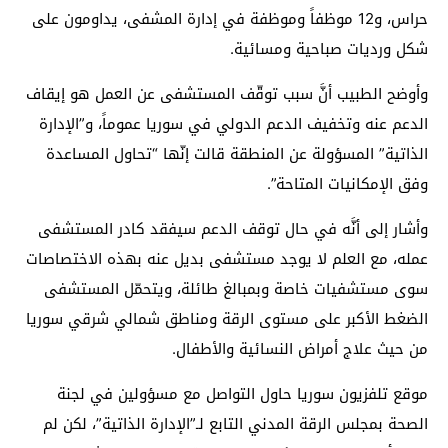
حراس، و12 موظفاً وموظفة في إدارة المشفى، يداومون على
شكل ورديات صباحية ومسائية.
وأوضح الطبيب أنَّ سبب توقّف المستشفى عن العمل هو إيقاف
الدعم عنه وتخفيف الدعم الدولي في سوريا عموماً، و”الإدارة
الذاتية” المسؤولة عن المنطقة قالت إنّها “تحاول المساعدة
وفق الإمكانيات المتاحة”.
وأشار إلى أنَّه في حال توقف الدعم سيفقد كادر المستشفى
عمله، مع العلم لا يوجد مستشفى بديل عنه بهذه الاختصاصات
سوى مستشفيات خاصة وبمبالغ طائلة، ويتحمّل المستشفى
الضغط الأكبر على مستوى الرقة ومناطق شمالي شرقي سوريا
من حيث علاج أمراض النسائية والأطفال.
موقع تلفزيون سوريا حاول التواصل مع مسؤولين في لجنة
الصحة بمجلس الرقة المدني التابع لـ”الإدارة الذاتية”، لكن لم