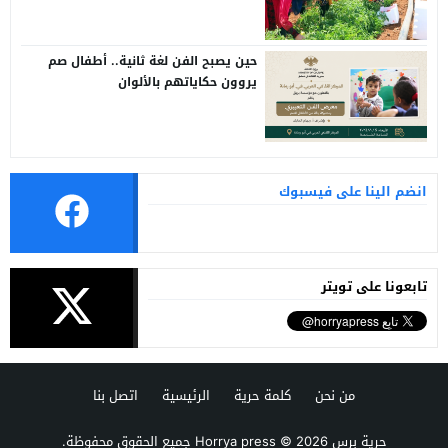
حين يصبح الفن لغة ثانية.. أطفال صم
يروون حكاياتهم بالألوان
انضم الينا على فيسبوك
تابعونا على تويتر
من نحن
كلمة حرية
الرئيسية
اتصل بنا
حرية برس Horrya press
© 2026 جميع الحقوق محفوظة.