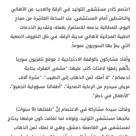
اعتصم كادر مستشفى التوليد في الرقة والعديد من الأهالي
والناشطين أمام المستشفى، عند الساعة العاشرة من صباح
اليوم، للمطالبة بدعمه للاستمرار بعمله، وتقديم الخدمات
الطبية المجانية لأهالي مدينة الرقة، في ظل الظروف الصعبة
التي يمرّ بها السوريون عموماً.
وأفاد مشاركون بالوقفة الاحتجاجية لـ موقع تلفزيون سوريا
بأنَّهم رفعوا لافتات كتب عليها: “مشفى الفقراء بحاجة
لدعمكم”، “لا أملك ثمن الذهاب إلى الطبيب”، “عشرة آلاف
مريض سيحرم من الرعاية الصحية”، “أطفالنا مسؤولية الجميع”،
“الأطفال في خطر”.
وقالت سيدة مشاركة في الاعتصام إنَّ “طفلتها (9 سنوات)
عالجها مستشفى التوليد، ولولاه لما تعافت كون مرضها يحتاج
لمستشفى في العاصمة دمشق، وهي لا تملك ثمن الذهاب