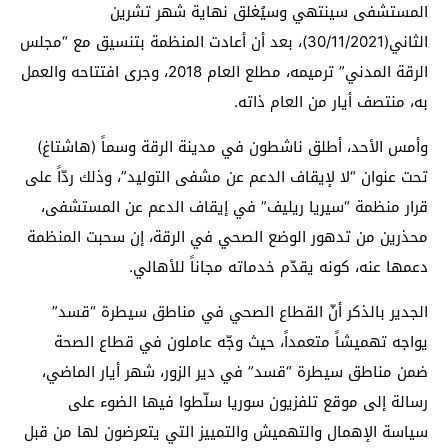
المستشفى سينتهي وسيُغلق نهاية شهر تشرين
الثاني(30/11/2021)، بعد أن أعادت المنظمة بتنسيق مع “مجلس
الرقة المدني” ترميمه، مطلع العام 2018، وجرى افتتاحه والعمل
به، منتصف أيار من العام ذاته.
وأمس الأحد، أطلق ناشطون في مدينة الرقة وسماً (هاشتاغ)
تحت عنوان “لا لإيقاف الدعم عن مشفى التوليد”، وذلك ردّاً على
قرار منظمة “سيريا ريليف” في إيقاف الدعم عن المستشفى،
محذرين من تدهور الوضع الصحي في الرقة، إن سحبت المنظمة
دعمها عنه، كونه يقدّم خدماته مجاناً للأهالي.
الجدير بالذكر أنّ القطاع الصحي في مناطق سيطرة “قسد”
يواجه تهميشاً متعمداً، حيث وجّه عاملون في قطاع الصحة
ضمن مناطق سيطرة “قسد” في دير الزور، شهر أيار الماضي،
رسالة إلى موقع تلفزيون سوريا سلّطوا فيها الضوء على
سياسة الإهمال والتهميش والتمييز التي يتعرضون لها من قبل