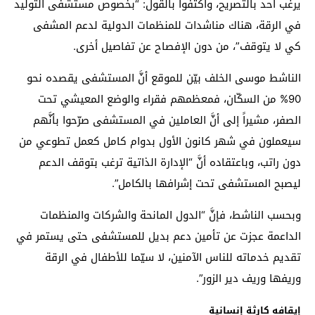
يرغب أحد بالتصريح، واكتفوا بالقول: “بخصوص مستشفى التوليد
في الرقة، هناك مناشدات للمنظمات الدولية لدعم المشفى
كي لا يتوقف”، من دون الإفصاح عن تفاصيل أخرى.
الناشط موسى الخلف بيّن للموقع أنَّ المستشفى يقصده نحو
90% من السكّان، فمعظمهم فقراء والوضع المعيشي تحت
الصفر، مشيراً إلى أنَّ العاملين في المستشفى صرّحوا بأنَّهم
سيعملون في شهر كانون الأول بدوام كامل كعمل تطوعي من
دون راتب، وباعتقاده أنَّ “الإدارة الذاتية ترغب بتوقف الدعم
ليصبح المستشفى تحت إشرافها بالكامل”.
وبحسب الناشط، فإنَّ “الدول المانحة والشركات والمنظمات
الداعمة عجزت عن تأمين دعم بديل للمستشفى حتى يستمر في
تقديم خدماته للناس الآمنين، لا سيّما للأطفال في الرقة
وريفها وريف دير الزور”.
إيقافه كارثة إنسانية