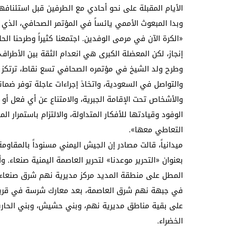
الأيام المقبلة على نحو أحادي مع الطرفين قبل استئنا
وبدا المبعوث الأممي يائساً في المؤتمر الصحافي، الذي 
«الكرة الآن في مرمى الوفدين. اجتمعنا كثيراً وطرحنا ا
إنجاز، لكن المعضلة الكبرى هي انعدام الثقة بين الأطراف»
وطرح ولد الشيخ في مؤتمره الصحافي تسع نقاط، ترتكز عل
والتواصل في السعودية، واتخاذ إجراءات عاجلة توفر ضمان
والأشخاص تحت الإقامة الجبرية، والامتناع عن أي فعل أ
الوفود وقيادتها للأفكار المتداولة، والالتزام باستمرار 
التعاطي معها».
ميدانياً، قالت مصادر إن الجيش اليمني مسنوداً بالمقاو
بعنوان «‏التحرير موعدنا» لتحرير العاصمة اليمنية صنعاء.
المطل على منطقة المديد مركز مديرية نهم شرق صنعاء، و
في جبهة نهم شرق العاصمة، بعد معارك شرسة في قرية ال
على بقية مناطق مديرية نهم، وبني حشيش، وبني الحارث، 
الخضراء.