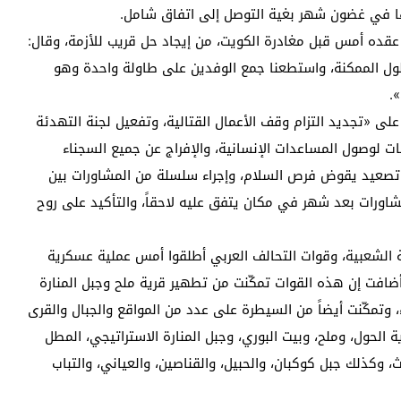
فها في غضون شهر بغية التوصل إلى اتفاق شامل.
عقده أمس قبل مغادرة الكويت، من إيجاد حل قريب للأزمة، وقال:
لحلول الممكنة، واستطعنا جمع الوفدين على طاولة واحدة وهو
.
ى «تجديد التزام وقف الأعمال القتالية، وتفعيل لجنة التهدئة
ات لوصول المساعدات الإنسانية، والإفراج عن جميع السجناء
و تصعيد يقوض فرص السلام، وإجراء سلسلة من المشاورات بين
المشاورات بعد شهر في مكان يتفق عليه لاحقاً، والتأكيد على روح
مة الشعبية، وقوات التحالف العربي أطلقوا أمس عملية عسكرية
 وأضافت إن هذه القوات تمكّنت من تطهير قرية ملح وجبل المنارة
تمكّنت أيضاً من السيطرة على عدد من المواقع والجبال والقرى
حول، وملح، وبيت البوري، وجبل المنارة الاستراتيجي، المطل
وكذلك جبل كوكبان، والحبيل، والقناصين، والعياني، والتباب