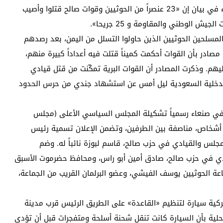
وقال الناطق الرسمي باسم المقاومة الشعبية في صنعاء في بيان إن «23 عنصراً من الحوثيين وقوات صالح قتلوا وأصيب
لمسلحين الحوثيين الذين حاولوا التسلل من اليمن، بعد رصدهم
صادر بأن القوات أحكمت كميناً قتلت فيه أعداداً كبيرة منهم،
عليهم. وذكرت المصادر أن القوات البرية تمكّنت من قتل قيادي
رة الدخلية السعودية ليل أمس عن استشهاد جندي من حرس الحدود
 في صنعاء رسمياً تشكيلة المجلس السياسي الأعلى (مجلس
 أشخاص، مناصفة بين الطرفين، وتضمن الإعلان تسمية رئيس
لمجلس والقيادي في حزب صالح، قاسم لبوزة نائباً له. وضم
ادي في حزب صالح، صادق أمين أبو راس، ومحافظ حضرموت الأسبق
اعة الحوثيين يوسف الفيشي، وعضو البرلمان القريب من الجماعة،
كية سيارة لتنظيم «القاعدة» على الطريق الرئيس قرب مدينة
ية بأن السيارة كانت تنقل شحنة أسلحة ومتفجرات قبل أن تؤدي