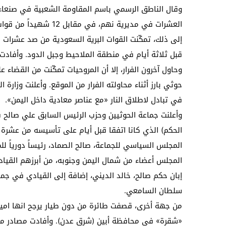
العشرات في مديرية نهم، في مقابل 12 شهيداً من قوات الجيش الوطني والمقاومة و 25 جريحا».
إلى ذلك، تمكّنت القوات البرية السعودية من صد عشرات ا
قبل ثلاثة أيام في منطقة الملاحيط وجبل الدود. وأفادت م
وحاول آخرون الفرار، إلا أن المروحيات تمكّنت من القضاء 
حوثي بارز أثناء محاولته الفرار من الموقع. وأعلنت وزا
في تبادل لاطلاق النار «مع عناصر معادية داخل اليمن».
وأعلنت جماعة الحوثيين وحزب الرئيس السابق علي صالح
الحكم) الذي كانا اتفقا قبل أيام على تأسيسه من عشرة
المجلس السياسي للجماعة، صالح الصماد، رئيساً دورياً ل
المجلس أعضاء من شمال اليمن وجنوبه، من أبرزهم القي
إبان حكم صالح، خالد الديني، إضافة إلى القيادي في جم
سلطان السامعي.
من جهة أخرى، قصفت طائرة من دون طيار يرجح انها امير
«شقرة» في محافظة أبين (شرق عدن). وأفادت مصادر محل