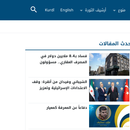
منوع
أرشيف الثورة
English
Kurdî
دث المقالات
فساد بـ8.4 ملايين دولار في
المصرف العقاري.. مسؤولون
سابقون أمام القضاء
الشيباني وفيدان من أنقرة: وقف
الاعتداءات الإسرائيلية وتعزيز
التعاون بين سوريا وتركيا
دفاعاً عن المعرفة كمعيار