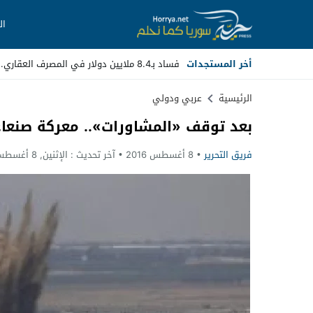
ال
أخر المستجدات
فساد بـ8.4 ملايين دولار في المصرف العقاري.. مسؤولون سابقون أمام ا _
Stop
الرئيسية
عربي ودولي
بعد توقف «المشاورات».. معركة صنعاء
Previous
فريق التحرير
8 أغسطس 2016
آخر تحديث :
الإثنين, 8 أغسطس, 2016 - 12:44 صباحًا
Next