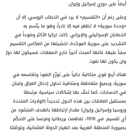
أيضاً على دورَي إسرائيل وإيران.
وعلى رغم أن «التقسيم» لا يرد في الخطاب الروسي، إلا أن
«وحدة سورية» لا تظهر فيه إلا نادراً، وهو ما يتّسم به
الخطابان الإسرائيلي والإيراني. كانت تركيا الأكثر وضوحاً في
التشديد على سورية الموحّدة، لخشيتها من انعكاس التقسيم
سلباً عليها، لكنها أصبحت أخيراً خارج الصفقات، فسيكون لها دورٌ
ولن يكون لها نفوذ.
هناك أربع قوى متكالبة حالياً على توزّع النفوذ وتقاسمه في
سورية، وبصيغٍ متقاطعة ومتنافرة تحاول إدخال العراق ولبنان
في الحسابات، كما تحفّ بها إشكالات سياسية مرتبطة
بمستقبل العلاقات بين هذه الدول تحديداً (الولايات المتحدة
وروسيا وإسرائيل وإيران) مقدار ارتباطها بالهدف المنشود من
أي تقسيم. في 1916، تفاهمت بريطانيا وفرنسا على التحكّم
بصيرورة المنطقة العربية بعد انهيار الدولة العثمانية، وتوصّلتا