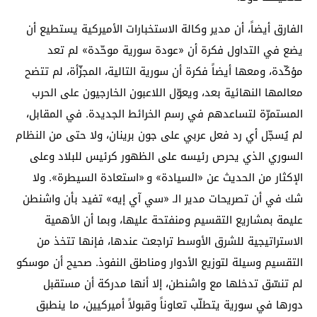
الفارق أيضاً، أن مدير وكالة الاستخبارات الأميركية يستطيع أن
يضع في التداول فكرة أن «عودة سورية موحّدة» لم تعد
مؤكّدة، ومعها أيضاً فكرة أن سورية التالية، المجزّأة، لم تتضح
معالمها النهائية بعد، ويعوّل اللاعبون الخارجيون على الحرب
المستمرّة لتساعدهم في رسم الخرائط الجديدة. في المقابل،
لم يُسجّل أي رد فعل عربي على جون برينان، ولا حتى من النظام
السوري الذي يحرص رئيسه على الظهور كرئيس للبلاد وعلى
الإكثار من الحديث عن «السيادة» و «استعادة السيطرة». ولا
شك في أن تصريحات مدير الـ «سي آي إيه» تفيد بأن واشنطن
عليمة بمشاريع التقسيم ومنفتحة عليها، وبما أن الأهمية
الاستراتيجية للشرق الأوسط تراجعت عندها، فإنها تتخذ من
التقسيم وسيلة لتوزيع الأدوار ومناطق النفوذ. صحيح أن موسكو
لم تنسّق تدخلها مع واشنطن، إلا أنها مدركة أن مستقبل
دورها في سورية يتطلّب تعاوناً وقبولاً أميركيين، ما ينطبق