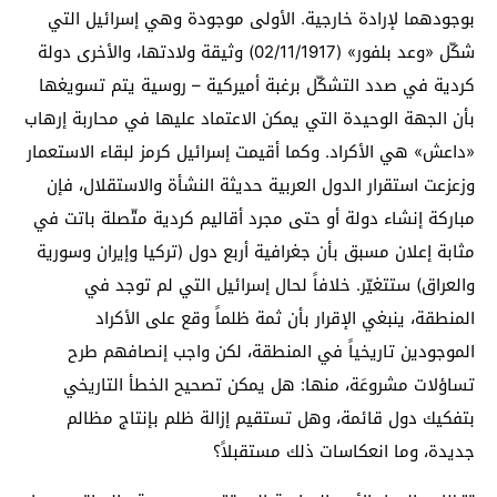
بوجودهما لإرادة خارجية. الأولى موجودة وهي إسرائيل التي
شكّل «وعد بلفور» (02/11/1917) وثيقة ولادتها، والأخرى دولة
كردية في صدد التشكّل برغبة أميركية – روسية يتم تسويغها
بأن الجهة الوحيدة التي يمكن الاعتماد عليها في محاربة إرهاب
«داعش» هي الأكراد. وكما أقيمت إسرائيل كرمز لبقاء الاستعمار
وزعزعت استقرار الدول العربية حديثة النشأة والاستقلال، فإن
مباركة إنشاء دولة أو حتى مجرد أقاليم كردية متّصلة باتت في
مثابة إعلان مسبق بأن جغرافية أربع دول (تركيا وإيران وسورية
والعراق) ستتغيّر. خلافاً لحال إسرائيل التي لم توجد في
المنطقة، ينبغي الإقرار بأن ثمة ظلماً وقع على الأكراد
الموجودين تاريخياً في المنطقة، لكن واجب إنصافهم طرح
تساؤلات مشروعَة، منها: هل يمكن تصحيح الخطأ التاريخي
بتفكيك دول قائمة، وهل تستقيم إزالة ظلم بإنتاج مظالم
جديدة، وما انعكاسات ذلك مستقبلاً؟