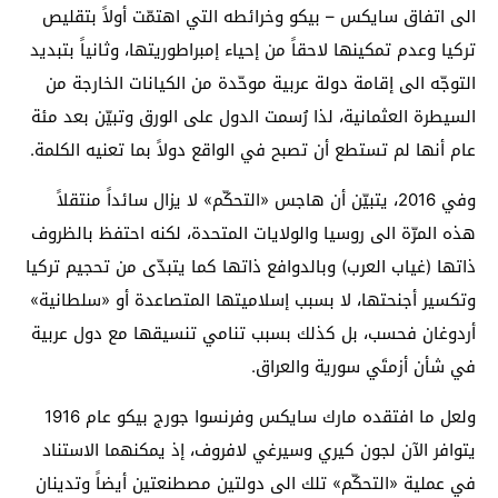
الى اتفاق سايكس – بيكو وخرائطه التي اهتمّت أولاً بتقليص
تركيا وعدم تمكينها لاحقاً من إحياء إمبراطوريتها، وثانياً بتبديد
التوجّه الى إقامة دولة عربية موحّدة من الكيانات الخارجة من
السيطرة العثمانية، لذا رُسمت الدول على الورق وتبيّن بعد مئة
عام أنها لم تستطع أن تصبح في الواقع دولاً بما تعنيه الكلمة.
وفي 2016، يتبيّن أن هاجس «التحكّم» لا يزال سائداً منتقلاً
هذه المرّة الى روسيا والولايات المتحدة، لكنه احتفظ بالظروف
ذاتها (غياب العرب) وبالدوافع ذاتها كما يتبدّى من تحجيم تركيا
وتكسير أجنحتها، لا بسبب إسلاميتها المتصاعدة أو «سلطانية»
أردوغان فحسب، بل كذلك بسبب تنامي تنسيقها مع دول عربية
في شأن أزمتَي سورية والعراق.
ولعل ما افتقده مارك سايكس وفرنسوا جورج بيكو عام 1916
يتوافر الآن لجون كيري وسيرغي لافروف، إذ يمكنهما الاستناد
في عملية «التحكّم» تلك الى دولتين مصطنعتين أيضاً وتدينان