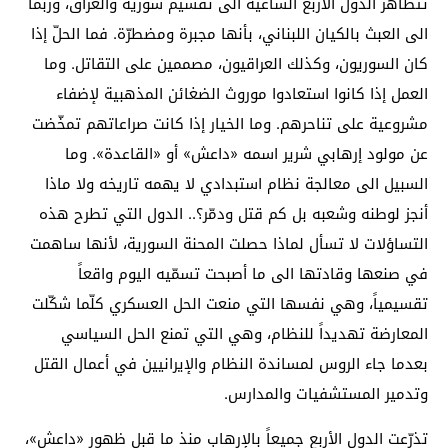
تتظاهر الدول الأربع الساعية الى تقسيم سورية والعراق، وربما
الى العبث بالكيان اللبناني، بأنها مجبرة ومضطرّة. فما الحلّ إذا
كان السوريون، وكذلك العراقيون، مصممين على التقاتل. وما
العمل إذا كانوا استعادوا موروث الضغائن المذهبية لإضفاء
مشروعية على تناحرهم. وما الخيار إذا كانت صراعاتهم تمخّضت
عن مولود إرهابي شرير اسمه «داعش» أو «القاعدة». وما
السبيل الى معالجة نظام استبدادي لا يهمه تاريخه ولا ماذا
أنجز لوطنه وشعبه بل كم قتل ودمّر؟.. الدول التي تطرح هذه
التساؤلات لا تسأل لماذا حصلت المحنة السورية، لأنها ساهمت
في صنعها وقادتها الى ما أصبحت تسمّيه اليوم واقعاً
تقسيمياً، وهي نفسها التي منعت الحل العسكري كلّما شكّلت
المعارضة تهديداً للنظام، وهي التي تمنع الحل السياسي
بعدما جاء الروس لمساندة النظام والإيرانيين في أعمال القتل
وتدمير المستشفيات والمدارس.
تذرّعت الدول الأربع جميعاً بالإرهاب منذ ما قبل ظهور «داعش»،