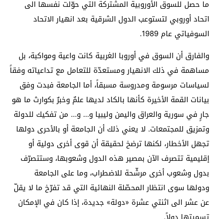
ما حصل للسوق الأوروبية المشتركة التي حوّلت نفسها الى
اتحاد أوروبي لتستوعب الدول الشرقية بعد انهيار الاتحاد
السوفياتي عام 1989.
والفارق أن السوق في أوروبا الغربية كانت واعية ومواكبة، بل
مساهمة في ذلك الانهيار ومستعدّة للتعامل مع تداعياته وفقاً
لسياسات مرسومة ومدروسة مسبقاً، أما الجامعة فبدت وفق
بيانات القمة الأخيرة كأنها بالكاد لديها علمٌ وخبرٌ بكوارث ما هو
جارٍ في سورية والعراق واليمن وليبيا و… و… من تفكيك للدولة
وتمزيق للمجتمعات. لا يعني ذلك أن الجامعة أو بالأحرى دولها
تجهل الأخطار، لكنها ترضخ لحقيقة أن قوى أخرى دولية أو
إقليمية تتصرف الآن بمصير هذه الدول وشعوبها، وستتصرّف
بدول وشعوب أخرى مرشّحة للاضطراب، وما على الجامعة
ودولها سوى انتظار المحصّلة النهائية التي قد تفرّخ ما لا يقلّ
عن عشر الى اثنتي عشرة «دولة» جديدة، إذا كان في الإمكان
تسميتها دولاً.