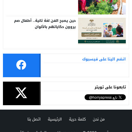
حين يصبح الفن لغة ثانية.. أطفال صم
يروون حكاياتهم بالألوان
انضم الينا على فيسبوك
تابعونا على تويتر
من نحن
كلمة حرية
الرئيسية
اتصل بنا