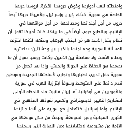
وامتطته للعب أدوارها وخوض حروبها القذرة. لروسيا حربها
الخاصة في سورية، كذلك لإيران وإسرائيل، ولأميركا حربها أيضاً.
حروب من أجل أجنداتها ومصالحها، من أجل مواقعها في
الإقليم، وبالطبع حروب أيضاً في ما بينها. كانت أميركا تقول أن
نظام بشار الأسد هو مَن اجتذب الإرهاب وصنّعه، لكنها اختزلت
المسألة السورية ومعالجتها بالخيار بين وحشيّتَين: «داعش»
ونظام الأسد، ولا مفاضلة بين الاثنين. وكانت روسيا تقول أن ما
يهمها هو الحفاظ على الدولة والجيش، وإذا بها تجعل من
سورية حقل تدريب لطياريها وتجارب لأسلحتها الجديدة وموطئ
قدم دائمة على المتوسّط وسوقاً ابتزازية للعرب في سورية
وللأوروبيين في أوكرانيا. أما إيران فانبرت منذ اللحظة الأولى
لمشاريع التغيير الديموغرافي وتعميم نفوذها المذهبي في
الإقليم. وأما إسرائيل، فتتعامل مع سورية على أنها جائزتها
الكبرى، المجانية وغير المتوقعة، وتبحث من خلال موقعها في
الأزمة عن مشروعية لاحتلالاتها وعن النهاية التي رسمتها