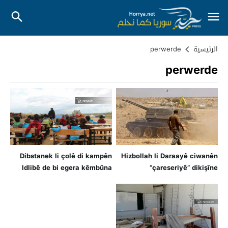
الرئيسية
perwerde
perwerde
Dibstanek li çolê di kampên
Hizbollah li Daraayê ciwanên
Idlibê de bi egera kêmbûna
“çareseriyê” dikişîne
avahiyan