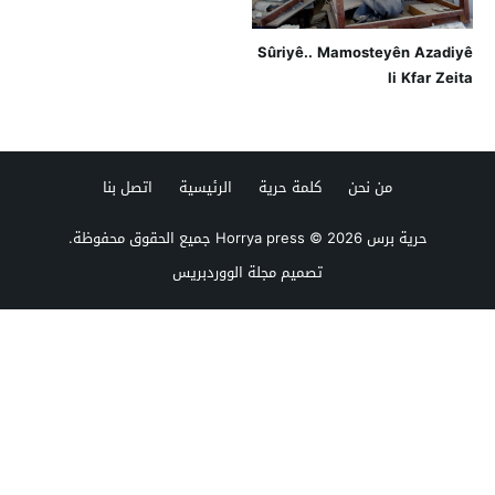
Sûriyê.. Mamosteyên Azadiyê
li Kfar Zeita
من نحن
كلمة حرية
الرئيسية
اتصل بنا
حرية برس Horrya press
© 2026 جميع الحقوق محفوظة.
تصميم
مجلة الووردبريس