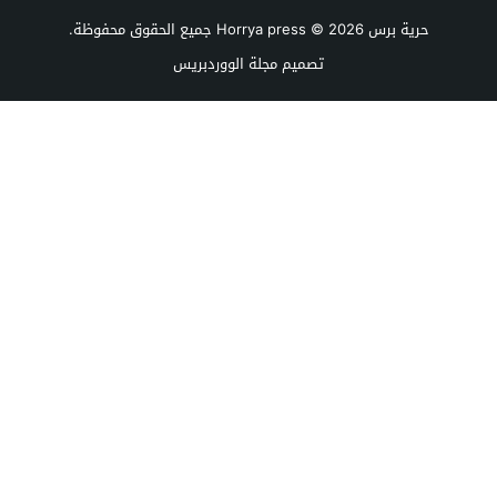
حرية برس Horrya press
© 2026 جميع الحقوق محفوظة.
تصميم
مجلة الووردبريس