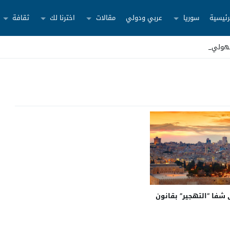
رئيسية
سوريا
عربي ودولي
مقالات
اخترنا لك
ثقافة
جهولين ش _
شفا “التهجير” بقانون