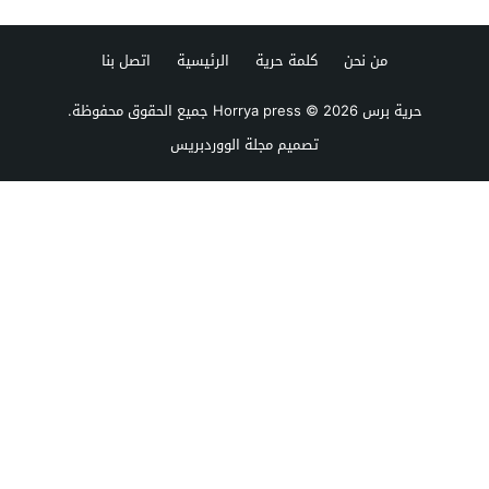
من نحن
كلمة حرية
الرئيسية
اتصل بنا
حرية برس Horrya press
© 2026 جميع الحقوق محفوظة.
تصميم
مجلة الووردبريس