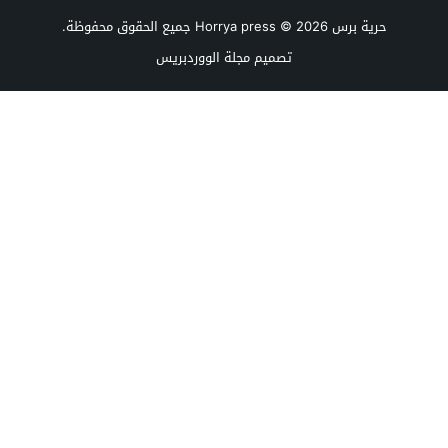
حرية برس Horrya press
© 2026 جميع الحقوق محفوظة.
تصميم
مجلة الووردبريس