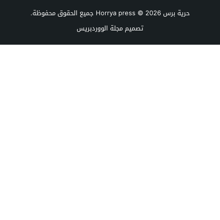
حرية برس Horrya press
© 2026 جميع الحقوق محفوظة.
تصميم
مجلة الووردبريس