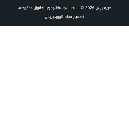
حرية برس Horrya press
© 2026 جميع الحقوق محفوظة.
تصميم
مجلة الووردبريس