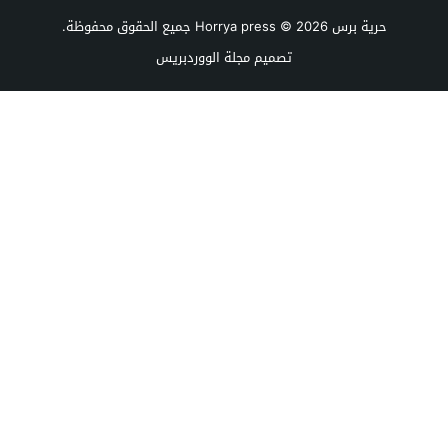
حرية برس Horrya press
© 2026 جميع الحقوق محفوظة.
تصميم
مجلة الووردبريس