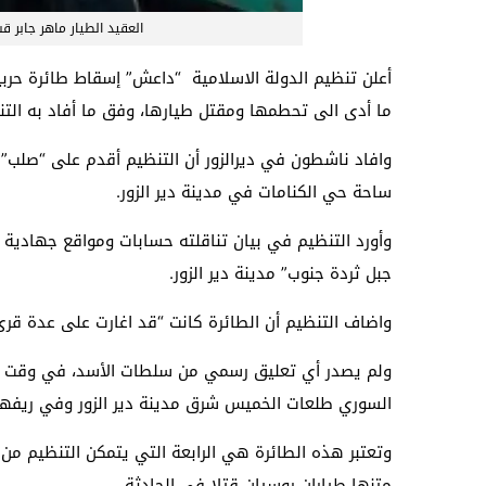
العقيد الطيار ماهر جابر 
أعلن تنظيم الدولة الاسلامية “داعش” إسقاط طائرة حربي
ما أدى الى تحطمها ومقتل طيارها، وفق ما أفاد به ال
وافاد ناشطون في ديرالزور أن التنظيم أقدم على “صلب” 
ساحة حي الكنامات في مدينة دير الزور.
وأورد التنظيم في بيان تناقلته حسابات ومواقع جهادية 
جبل ثردة جنوب” مدينة دير الزور.
واضاف التنظيم أن الطائرة كانت “قد اغارت على عدة قرى
ولم يصدر أي تعليق رسمي من سلطات الأسد، في وقت تحدث
السوري طلعات الخميس شرق مدينة دير الزور وفي ريفها
وتعتبر هذه الطائرة هي الرابعة التي يتمكن التنظيم م
متنها طياران روسيان قتلا في الحادثة.