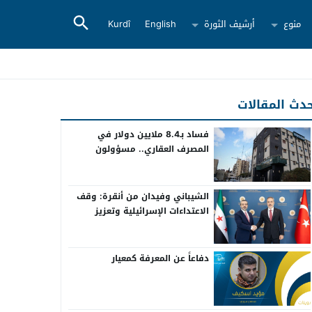
منوع
أرشيف الثورة
English
Kurdî
دث المقالات
فساد بـ8.4 ملايين دولار في
المصرف العقاري.. مسؤولون
سابقون أمام القضاء
الشيباني وفيدان من أنقرة: وقف
الاعتداءات الإسرائيلية وتعزيز
التعاون بين سوريا وتركيا
دفاعاً عن المعرفة كمعيار