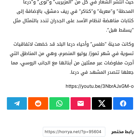
حيث انتشر الشعار في كل من “المزيريب” و”نوى” و”درعا
المحطة” و”معربة” و”كناكر” في ريف دمشق، بالإضافة إلى
كتابات مناهضة لنظام الأسد على الجدران تندد بالتمثال مثل
“يسقط هبل”.
وكانت ﻣﺪﻳﻨﺔ “ﻃﻔﺲ” ﻭﺃﺣﻴﺎﺀ ﺩﺭﻋﺎ ﺍﻟﺒﻠﺪ قد خضعت لاتفاقيات
تسوية في شهر تموز/ يوليو المنصرم، وهي من المناطق التي
أجرت مفاوضات عبر ممثلين من أبنائها مع الجانب الروسي، مما
جعلها تتصدر المشهد في درعا.
https://youtu.be/3NbrAJxGM-o
رابط مختصر