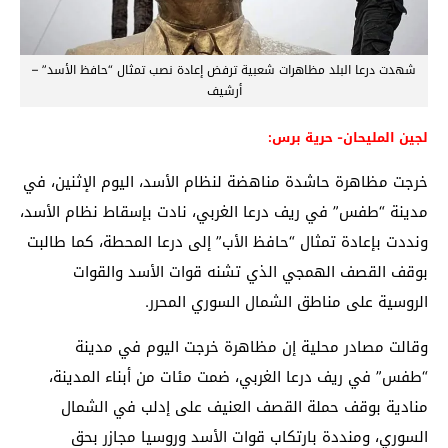
شهدت درعا البلد مظاهرات شعبية ترفض إعادة نصب تمثال “حافظ الأسد” –
أرشيف
لجين المليحان- حرية برس:
خرجت مظاهرة حاشدة مناهضة لنظام الأسد، اليوم الإثنين، في
مدينة “طفس” في ريف درعا الغربي، نادت بإسقاط نظام الأسد،
ونددت بإعادة تمثال “حافظ الأب” إلى درعا المحطة، كما طالبت
بوقف القصف الهمجي الذي تشنه قوات الأسد والقوات
الروسية على مناطق الشمال السوري المحرر.
وقالت مصادر محلية إن مظاهرة خرجت اليوم في مدينة
“طفس” في ريف درعا الغربي، ضمت مئات من أبناء المدينة،
منادية بوقف حملة القصف العنيف على إدلب في الشمال
السوري،
ومنددة بارتكاب قوات الأسد وروسيا مجازر بحق