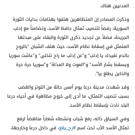
المدنيين هناك.
وذكرت المصادر إن المتظاهرين هتفوا بهتافات بدايات الثورة
السورية، رفضاً لتنصيب ثمثال حافظ الأسد، وتضامناً مع إدلب
الجريحة، فضلاً عن تجديد ذكرى الثورة والبقاء على مبدئها
المتمثل في إسقاط نظام الأسد، حيث هتف الشبان “بالروح
بالدم نفيدك يا إدلب” و”عن إدلب ما راح نتخلى” و”عاشت سوريا
ويسقط بشار الأسد” و”الموت ولا المذلة” و”سوريا حرة حرة
والخاين يطلع برا”.
وقد شهدت مدينة درعا يوم أمس حالة من التوتر والغضب
بسبب تنصيب التمثال، ما أدى إلى خروج مظاهرة في أحياء درعا
البلد نادت بإسقاط نظام الأسد.
وفي السياق ذاته، رفع شباب ونشطاء شعاراً مناهضاً لرفع
تمثال الأسد الأب تحت اسم
#
رح_يقع
،
في داخل درعا وخارجها،