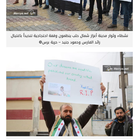
نشطاء وثوار مدينة أعزاز شمال حلب ينظمون وقفة احتجاجية تنديداً باغتيال
رائد الفارس وحمود جنيد – حرية برس©