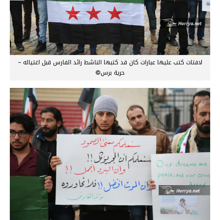
لافتات كتب عليها عبارات كان قد كتبها الناشط رائد الفارس قبل اغتياله –
حرية برس©