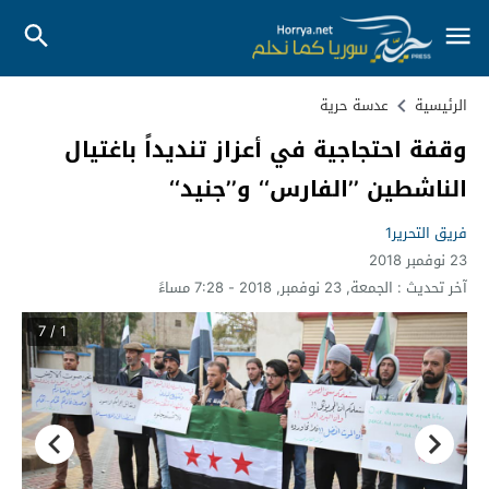
الرئيسية
عدسة حرية
وقفة احتجاجية في أعزاز تنديداً باغتيال
الناشطين ’’الفارس‘‘ و’’جنيد‘‘
فريق التحرير1
23 نوفمبر 2018
آخر تحديث :
الجمعة, 23 نوفمبر, 2018 - 7:28 مساءً
1 / 7