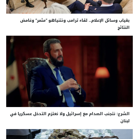
بغياب وسائل الإعلام.. لقاء ترامب ونتنياهو “مثمر” وغامض
النتائج
الشرع: نتجنب الصدام مع إسرائيل ولا نعتزم التدخل عسكريا في
لبنان