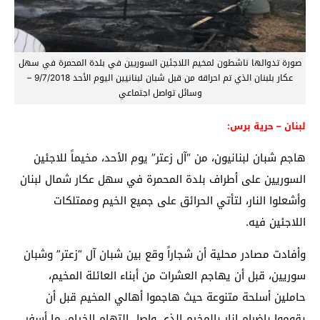
صورة تدوالها ناشطون لمخيم اللاجئين السوريين في بلدة المحمرة في سهل
عكار بلبنان الذي تم احراقه من قبل شبان لبنانيين اليوم الأحد 9/7/2018 –
وسائل تواصل اجتماعي
لبنان – حرية برس:
هاجم شبان لبنانيون، من “آل زعتر” يوم الأحد، مخيماً للاجئين
السوريين على أطراف بلدة المحمرة في سهل عكار شمال لبنان
وأشعلوا النار، لتأتي الحرائق على جميع الخيم وممتلكات
اللاجئين فيه.
وأفادت مصادر محلية أن شجاراً وقع بين شبان آل “زعتر” وشبان
سوريين، قبل أن يهاجم العشرات من أبناء العائلة المخيم،
حاملين أسلحة متنوعة حيث هاجموا أهالي المخيم قبل أن
يقوموا بإضرام انار بالمخيم الذي واصل التهام الخيام، ما أسفر