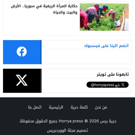
حكاية المرأة الريفية في سوريا.. الأرض
والبيت والحياة
انضم الينا على فيسبوك
تابعونا على تويتر
من نحن
كلمة حرية
الرئيسية
اتصل بنا
حرية برس Horrya press
© 2026 جميع الحقوق محفوظة.
تصميم
مجلة الووردبريس