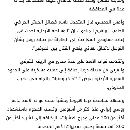
ومدينة طفس، وسط قصف مدفعي عنيف استهدفت بلدات
عدة في المحافظة
وأمس الخميس، قال المتحدث باسم فصائل الجيش الحر في
الجنوب ’’إبراهيم الجباوي‘‘، إن ’’الوساطة الأردنية نجحت في
إعادة مفاوضي المعارضة إلى الطاولة مع ضباط روس بشأن
التوصل لاتفاق نهائي ينهي القتال بين الطرفين‘‘.
وتقدمت قوات الأسد على عدة محاور في الريف الشرقي
والغربي من مدينة درعا، إضافة إلى عملية عسكرية على الحدود
السورية الأردنية بعرض ثلاثة كيلومترات باتجاه معبر نصيب
الحدودي.
وتشهد محافظة درعا هجوماً وحشياً تشنه قوات الأسد بدعم
روسي إيراني منذ أكثر من أسبوعين، وتسبب الهجوم باستشهاد
أكثر من 200 مدني وجرح العشرات، بالإضافة إلى تشريد أكثر من
300 ألف نسمة بحسب تقديرات الأمم المتحدة.