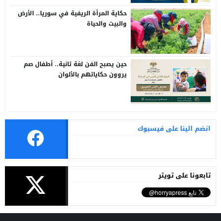
حكاية المرأة الريفية في سوريا.. الأرض
والبيت والحياة
حين يصبح الفن لغة ثانية.. أطفال صم
يروون حكاياتهم بالألوان
انضم الينا على فيسبوك
تابعونا على تويتر