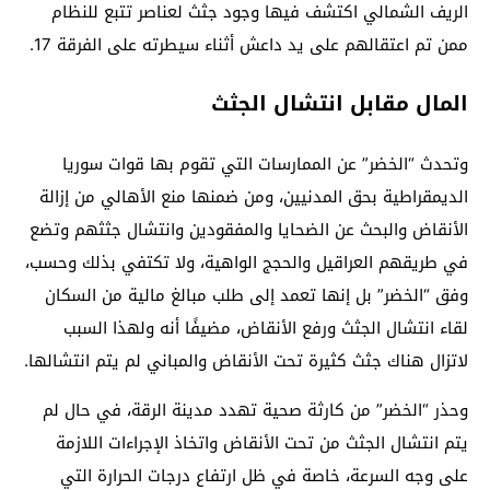
الريف الشمالي اكتشف فيها وجود جثث لعناصر تتبع للنظام
ممن تم اعتقالهم على يد داعش أثناء سيطرته على الفرقة 17.
المال مقابل انتشال الجثث
وتحدث “الخضر” عن الممارسات التي تقوم بها قوات سوريا
الديمقراطية بحق المدنيين، ومن ضمنها منع الأهالي من إزالة
الأنقاض والبحث عن الضحايا والمفقودين وانتشال جثثهم وتضع
في طريقهم العراقيل والحجج الواهية، ولا تكتفي بذلك وحسب،
وفق “الخضر” بل إنها تعمد إلى طلب مبالغ مالية من السكان
لقاء انتشال الجثث ورفع الأنقاض، مضيفًا أنه ولهذا السبب
لاتزال هناك جثث كثيرة تحت الأنقاض والمباني لم يتم انتشالها.
وحذر “الخضر” من كارثة صحية تهدد مدينة الرقة، في حال لم
يتم انتشال الجثث من تحت الأنقاض واتخاذ الإجراءات اللازمة
على وجه السرعة، خاصة في ظل ارتفاع درجات الحرارة التي