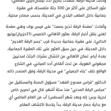
وكانت مدينة الرقة، شهدت بتاريخ (22 نيسان/أبريل الماضي)
عثور السكان على أكثر من 300 جثة متفسخة، في مقبرة
جماعية داخل الملعب البلدي في المدينة، بحسب مصادر محلية.
وأفادت “صفحة الرقة تذبح بصمت” على فيس بوك، وهي صفحة
تعنى بنقل أخبار الرقة، بعثور الأهالي، الخميس (21حزيران/يونيو
الحالي)، على مقبرة جماعية جديدة قرب “جسر الرقة القديم”
داخل المدينة، في حين سبق العثور على تلك المقبرة الجماعية،
بعدة أيام، تمكن الأهالي من انتشال عشرات الجثث لمدنيين
مجهولي الهوية، من تحت أنقاض أحد المباني، في الشارع
الواقع خلف “بناء الجميلي” في مدينة الرقة، وفق المصدر ذاته.
الدكتور “فراس ممدوح الفهد” مسؤول الصحة والمستقيل من
“مجلس الرقة المدني” منذ ستة أشهر، قال في تصريح خاص
لحرية برس: إنه وبعد شهر أغسطس/ آب من العام الماضي أي
مع بداية حصار مدينة الرقة، بدأ يلاحظ اكتشاف المقابر