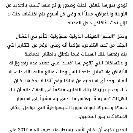
تؤدي بدورها لتعفن الجثث وصدور روائح منها تسبب بالعديد من
الأوبئة والأمراض، مبيناً أنه وفي كل أسبوع يتم اكتشاف جثث لا
تزال تحت الأنقاض داخل المدينة.
وحمّل “الخضر” الهيئات الدولية مسؤولية التأخر في انتشال
الجثث من تحت الأنقاض، مؤكداً أنه وعلى الرغم من التقارير التي
يتم رفعها لتلك الهيئات فيما يتعلق بالمقابر الجماعية
والانتهاكات التي تقوم بها “قسد” على صعيد عدم رفع وإزالة
الأنقاض واستغلال حاجة الناس وطلب مبالغ مالية لقاء ذلك، إلا
أنه لا يوجد أي استجابة من قبلها برغم أنها لا يمكنها نكران
ذلك وعدم درايتها بتلك التقارير، متهماً في الوقت ذاته أن تلك
الهيئات “مسيسة” بعكس ما تدعي به، مشيراً إلى استمرار
دعمها وتسترها لقوات سوريا الديمقراطية التي تواصل ارتكاب
الانتهاكات بحق المدنيين.
الجدير ذكره، أن نظام الأسد يسيطر منذ صيف العام 2017 على