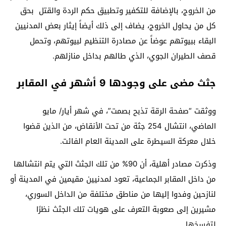
من الخروج، بالإضافة للتكفير وتطبيق حكم الردة والقتل بحق
كل من يحاول الخروج، يضاف إلى ذلك أيضاً إيثار بعض المدنيين
البقاء ببيوتهم عوضاً عن مصادرة التنظيم لبيوتهم، وتحمل
قصف الطيران الجوي، الذي طالهم بداخل منازلهم.
جثث مضى على وجودها 9 أشهر في المقابر
ووثقت “صفحة الرقة تذبح بصمت”، في شهر أيار/ مايو
الماضي، انتشال 254 جثة من تحت الأنقاض، من الذين قضوا
خلال معركة السيطرة على المدينة العام الفائت.
وذكرت مصادر أهلية، أن 90% من تلك الجثث التي يتم انتشالها
من داخل المقابر الجماعية، تعود لمدنيين مقيمين في المدينة أو
لنازحين وفدوا إليها من مناطق مختلفة من الداخل السوري،
مشيرين إلى صعوبة التعرف على هويات تلك الجثث نظرًا
لتفسخها.