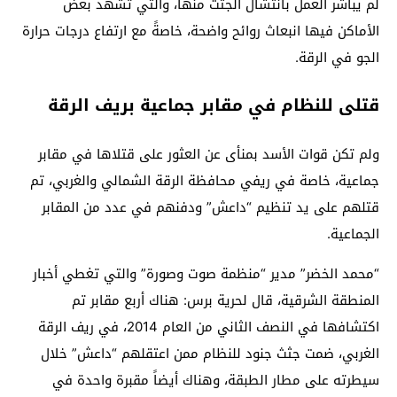
لم يباشر العمل بانتشال الجثث منها، والتي تشهد بعض
الأماكن فيها انبعاث روائح واضحة، خاصةً مع ارتفاع درجات حرارة
الجو في الرقة.
قتلى للنظام في مقابر جماعية بريف الرقة
ولم تكن قوات الأسد بمنأى عن العثور على قتلاها في مقابر
جماعية، خاصة في ريفي محافظة الرقة الشمالي والغربي، تم
قتلهم على يد تنظيم “داعش” ودفنهم في عدد من المقابر
الجماعية.
“محمد الخضر” مدير “منظمة صوت وصورة” والتي تغطي أخبار
المنطقة الشرقية، قال لحرية برس: هناك أربع مقابر تم
اكتشافها في النصف الثاني من العام 2014، في ريف الرقة
الغربي، ضمت جثث جنود للنظام ممن اعتقلهم “داعش” خلال
سيطرته على مطار الطبقة، وهناك أيضاً مقبرة واحدة في