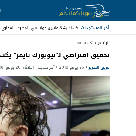
ال
أخر المستجدات
فساد بـ8.4 ملايين دولار في المصرف العقاري.. مسؤولون سابقون أمام ال_
Stop
الرئيسية
صحافة
تحقيق افتراضي لـ”نيويورك تايمز” ي
Previous
فريق التحرير
26 يونيو 2018
آخر تحديث :
الثلاثاء, 26 يونيو, 2018 - 12:21 مساءً
Next