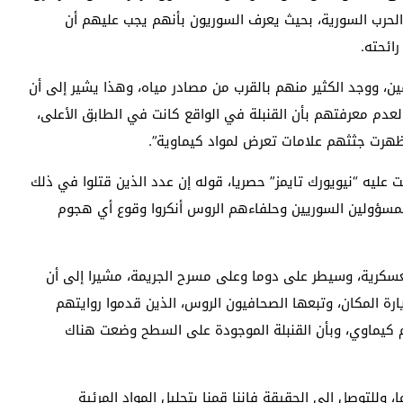
ي الحرب السورية، بحيث يعرف السوريون بأنهم يجب عليهم أن
ائحته.
ضحية موزعين على طابقين، ووجد الكثير منهم بالقرب من مصادر مياه، وهذا يشير إلى أن
 لعدم معرفتهم بأن القنبلة في الواقع كانت في الطابق الأعلى،
أظهرت جثثهم علامات تعرض لمواد كيماوية”.
 عليه “نيويورك تايمز” حصريا، قوله إن عدد الذين قتلوا في ذلك
طفلا، مشيرة إلى أن المسؤولين السوريين وحلفاءهم الروس أنكروا وقوع أي هجوم
لعسكرية، وسيطر على دوما وعلى مسرح الجريمة، مشيرا إلى أن
ة المكان، وتبعها الصحافيون الروس، الذين قدموا روايتهم
جوم كيماوي، وبأن القنبلة الموجودة على السطح وضعت هناك
ا، وللتوصل إلى الحقيقة فإننا قمنا بتحليل المواد المرئية