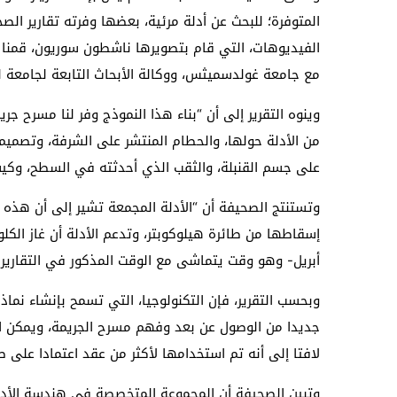
المتوفرة؛ للبحث عن أدلة مرئية، بعضها وفرته تقارير ا
الفيديوهات، التي قام بتصويرها ناشطون سوريون، قمنا بإن
مع جامعة غولدسميثس، ووكالة الأبحاث التابعة لجامعة ل
وينوه التقرير إلى أن “بناء هذا النموذج وفر لنا مسرح جريم
من الأدلة حولها، والحطام المنتشر على الشرفة، وتصميم 
على جسم القنبلة، والثقب الذي أحدثته في السطح، وكيف 
وتستنتج الصحيفة أن “الأدلة المجمعة تشير إلى أن هذه ا
أبريل- وهو وقت يتماشى مع الوقت المذكور في التقارير و
وبحسب التقرير، فإن التكنولوجيا، التي تسمح بإنشاء نماذج
جديدا من الوصول عن بعد وفهم مسرح الجريمة، ويمكن ا
لافتا إلى أنه تم استخدامها لأكثر من عقد اعتمادا على ص
وتبين الصحيفة أن المجموعة المتخصصة في هندسة الأدلة