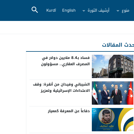
منوع
أرشيف الثورة
English
Kurdî
دث المقالات
فساد بـ8.4 ملايين دولار في
المصرف العقاري.. مسؤولون
سابقون أمام القضاء
الشيباني وفيدان من أنقرة: وقف
الاعتداءات الإسرائيلية وتعزيز
التعاون بين سوريا وتركيا
دفاعاً عن المعرفة كمعيار