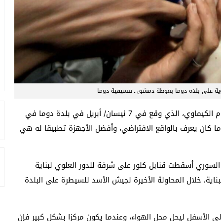
ة على بلدة دوما بغوطة دمشق ـ تنسيقية دوما
قامت صحيفة “نيويورك تايمز” بإعادة تركيب مسرح الهجوم الكيماوي، الذي وقع في 7 نيسان/ أبريل في بلدة دوما في
ا كان يعرف بالواقع الافتراضي، وأفضل الأجهزة تطبيقا له هي
ام السوري أسقطت قنابل كلور على شرفة للدور العلوي لبناية
اية، خلال المحاولة الأخيرة لجيش الأسد للسيطرة على البلدة
إلى الأسفل ليحل محل الهواء، وعندما يكون مركزا بشكل كبير فإن