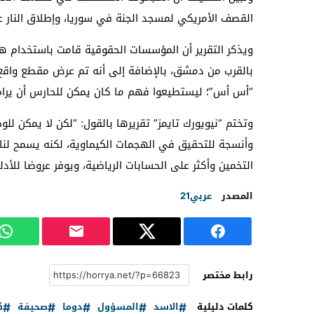
القصف الأمريكي لمسجد الجنة في سوريا، وإطلاق النار عل
ويذكر التقرير أن المؤسسات الحقوقية قامت باستخدام ه
بالقرب من دمشق، بالإضافة إلى أنه تم عرض مقطع واقع
“أس أس”؛ ليستطيعوا فهم ما كان يمكن للحارس أن يراه
وتختم “نيويورك تايمز” تقريرها بالقول: “لكن لا يمكن لل
وأنسجة للتحقيق في الهجمات الكيماوية، لكنه يسمح لنا 
التخمين وأكثر على الحسابات الرياضية، ويوفر عروضا للأدل
المصدر
عربي21
رابط مختصر
كلمات دليلية
الاسد
المسؤول
دوما
صحيفة
ك