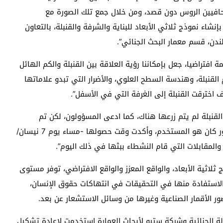
لصحافيين الروس دون قصد، ومن خلال جمع تلك الصورة مع
شاء نموذج ثلاثي الأبعاد للبناية والشرفة والقنبلة، بالتعاون
ندن، قسم معمار البحث الجنائي”.
ة افتراضيا، جعل بإمكاننا رؤية العلاقة بين القنبلة والكم الهائل
القنبلة، وهندسة السطح العلوي، والأضرار التي تبدو علاماتها
اخترقت القنبلة إلى الغرفة التي في الأسفل”.
لقنبلة لم يتم زرعها هناك، كما ادعى المسؤولون، لكن تم
إسقاطها من طائرة هيلوكوبتر، وتدعم الأدلة أن غاز الكلور كان هو المستخدم، وأكدت وقت حصولها -مساء يوم 7 نيسان/
المقابلات التي قام النشطاء ببثها في ذلك اليوم”.
 ثلاثية الأبعاد، والواقع المعزز والواقع الافتراضي، توفر مستوى
لاستفادة منها في التحقيقات في انتهاكات حقوق الإنسان،
ور الأقمار الصناعية وغيرها من وسائل الاستشعار عن بعد.
 الجنائية وشركة ستيو لأبحاث العمارة استخدمت لإعادة تشكيل