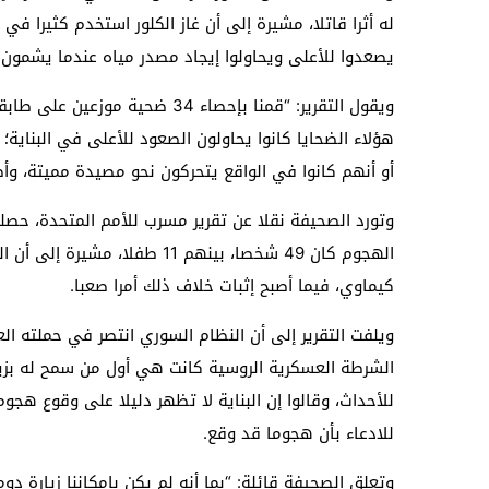
له أثرا قاتلا، مشيرة إلى أن غاز الكلور استخدم كثيرا ف
يصعدوا للأعلى ويحاولوا إيجاد مصدر مياه عندما يشمون ر
ويقول التقرير: “قمنا بإحصاء 34 
هؤلاء الضحايا كانوا يحاولون الصعود للأعلى في البناية؛
أو أنهم كانوا في الواقع يتحركون نحو مصيدة مميتة، و
وتورد الصحيفة نقلا عن تقرير مسرب للأمم المتحدة، حصلت
الهجوم كان 49 شخصا، بينهم 11 
كيماوي، فيما أصبح إثبات خلاف ذلك أمرا صعبا.
ويلفت التقرير إلى أن النظام السوري انتصر في حملته ا
الشرطة العسكرية الروسية كانت هي أول من سمح له بزيار
للأحداث، وقالوا إن البناية لا تظهر دليلا على وقوع ه
للادعاء بأن هجوما قد وقع.
وتعلق الصحيفة قائلة: “بما أنه لم يكن بإمكاننا زيارة دوم