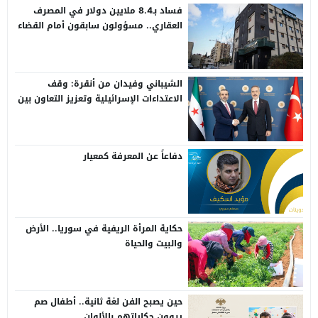
فساد بـ8.4 ملايين دولار في المصرف
العقاري.. مسؤولون سابقون أمام القضاء
الشيباني وفيدان من أنقرة: وقف
الاعتداءات الإسرائيلية وتعزيز التعاون بين
سوريا وتركيا
دفاعاً عن المعرفة كمعيار
حكاية المرأة الريفية في سوريا.. الأرض
والبيت والحياة
حين يصبح الفن لغة ثانية.. أطفال صم
يروون حكاياتهم بالألوان