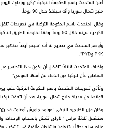
أعلن المتحدث باسم الحكومة التركية ’’بكير بوزداغ‘‘، اليو
منبج شمال سوريا وأنه سينفذ خلال 90 يوماً.
وقال المتحدث باسم الحكومة التركية في تصريحات تلفزيو
الكردية سيتم خلال 90 يوماً، وفقاً لخارطة الطريق التركية الأمريكية المتفق عليها هذا الأسبوع‘‘.
وأوضح المتحدث في تصريح له أنه ’’سيتم أيضاً تطهير منا
PKK وPYD‘‘.
وأضاف المتحدث قائلاً: “نفضل أن يكون هذا التطهير عبر
المناطق فأن لتركيا حق الدفاع عن أمنها القومي”.
وتأتي تصريحات المتحدث باسم الحكومة التركية عقب يوم
قواتها من مدينة منبج شمال سوريا، بعد أن اتفقت تركيا
وكان وزير الخارجية التركي ’’مولود جاويش أوغلو‘‘، قد بيّ
ستشمل ثلاثة مراحل “الأولى تتمثل بانسحاب الوحدات، و
عناصرها ولاحقاً ستتعاون واشنطن وأنقرة في تشكيل مؤسس