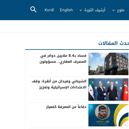
منوع
أرشيف الثورة
English
Kurdî
دث المقالات
فساد بـ8.4 ملايين دولار في
المصرف العقاري.. مسؤولون
سابقون أمام القضاء
الشيباني وفيدان من أنقرة: وقف
الاعتداءات الإسرائيلية وتعزيز
التعاون بين سوريا وتركيا
دفاعاً عن المعرفة كمعيار