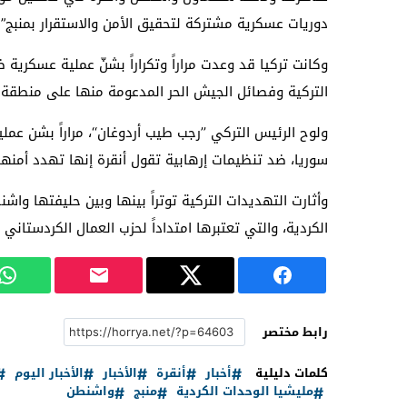
دوريات عسكرية مشتركة لتحقيق الأمن والاستقرار بمنبج”.
وكانت تركيا قد وعدت مراراً وتكراراً بشنّ عملية عسكرية
التركية وفصائل الجيش الحر المدعومة منها على منطقة ع
ولوح الرئيس التركي ’’رجب طيب أردوغان‘‘، مراراً بشن عم
سوريا، ضد تنظيمات إرهابية تقول أنقرة إنها تهدد أمنها
وأثارت التهديدات التركية توتراً بينها وبين حليفتها واشن
الكردية، والتي تعتبرها امتداداً لحزب العمال الكردستاني
رابط مختصر
كلمات دليلية
أخبار
أنقرة
الأخبار
الأخبار اليوم
مليشيا الوحدات الكردية
منبج
واشنطن