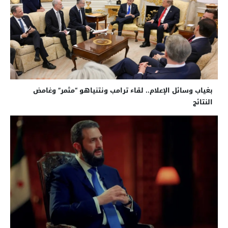
بغياب وسائل الإعلام.. لقاء ترامب ونتنياهو “مثمر” وغامض
النتائج