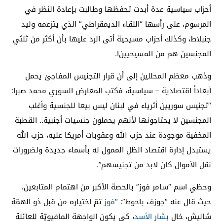
أحزاب سياسية عدة أبدت تحفظها وطالبت بإعادة النظر في
المرسوم، على رأسها “اللقاء الديمقراطي” الذي يتزعمه وليد
جنبلاط، وكذلك أحزاب مسيحية أتى الرد عليها بأن أكثر من ثلثي
المجنسين هم من المسيحيين!.
وذهب معظم المحللين إلى أن قرار التجنيس المفاجئ يحمل
أبعاداً اقتصادية – سياسية، فكتب المعارض السوري محمد صبرا:
“تجنيس سوريين أثرياء في لبنان ليس بيعا للجنسية وأغلب
المجنسين لا يحتاجونها لأنهم يحملون جنسيات أجنبية.. القطبة
المخفية موجودة عند حزب الله وعقوبات أمريكا عليه، حزب الله
يستبدل إدارة اقتصاد الظل الممول له بأسماء جديدة ولضرورات
نقل الأموال كان لابد من تجنيسهم”.
وحظي اسم “سامر فوز” بالحصة الأكبر من اهتمام المتابعين،
حيث قال عنه “جوزف باحوط”: “
فوز
تمّ اختياره من قبل ذو الهمّة
شاليش، خال
بشار الأسد
، كي يكون الواجهة المافيويّة للعائلة