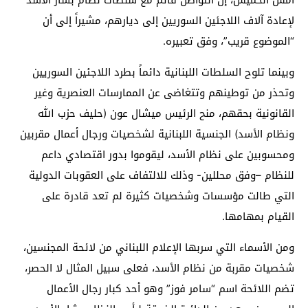
أمس الخميس، إن التواصل قائم مع سلطات نظام بشار الأسد
لإعادة آلاف اللاجئين السوريين إلى ديارهم، مشيراً إلى أن
“الموضوع قريب”، وفق تعبيره.
وبينما تلوح السلطات اللبنانية دائماً بطرد اللاجئين السوريين
وتحذر من توطينهم وتتغاضى عن الممارسات العنصرية وغير
القانونية بحقهم، منح الرئيس ميشال عون (حليف حزب الله
ونظام الأسد) الجنسية اللبنانية لشخصيات ورجال أعمال مقربين
ومحسوبين على نظام الأسد، ليقوموا بدور اقتصادي داعم
للنظام –وفق محللين- وذلك للالتفاف على العقوبات الدولية
التي طالت مؤسسات وشخصيات كثيرة لم تعد قادرة على
القيام بمهامها.
ومن الأسماء التي سربها الإعلام اللبناني من لائحة المجنسين،
شخصيات مقربة من نظام الأسد، فعلى سبيل المثال لا الحصر،
تضم اللائحة اسم “سامر فوز” وهو أحد كبار رجال الأعمال