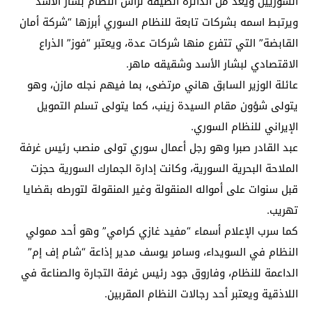
السوريين ويعد من الدائرة الضيقة لرأس النظام بشار الأسد
ويرتبط اسمه بشركات تابعة للنظام السوري أبرزها “شركة أمان
القابضة” التي تتفرع منها شركات عدة، ويعتبر “فوز” الذراع
الاقتصادي لبشار الأسد وشقيقه ماهر.
عائلة الوزير السابق هاني مرتضى، بما فيهم نجله مازن، وهو
يتولى شؤون مقام السيدة زينب، كما يتولى تسلم التمويل
الإيراني للنظام السوري.
عبد القادر صبرا وهو رجل أعمال سوري تولى منصب رئيس غرفة
الملاحة البحرية السورية، وكانت إدارة الجمارك السورية حجزت
قبل سنوات على أمواله المنقولة وغير المنقولة لتورطه بقضايا
تهريب.
كما سرب الإعلام أسماء “مفيد غازي كرامي” وهو أحد ممولي
النظام في السويداء، وسامر يوسف مدير إذاعة “شام إف إم”
الداعمة للنظام، وفاروق جود رئيس غرفة التجارة والصناعة في
اللاذقية ويعتبر أحد رجالات النظام المقربين.