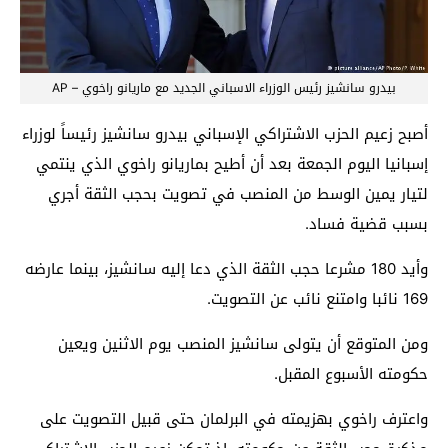
بيدرو سانشيز رئيس الوزراء الاسباني الجديد مع ماريانو راخوي – AP
أصبح زعيم الحزب الاشتراكي الإسباني بيدرو سانشيز رئيساً لوزراء
إسبانيا اليوم الجمعة بعد أن أطيح بماريانو راخوي الذي ينتمي
لتيار يمين الوسط من المنصب في تصويت بحجب الثقة أجري
بسبب قضية فساد.
وأيد 180 مشرعا حجب الثقة الذي دعا إليه سانشيز، بينما عارضه
169 نائبا وامتنع نائب عن التصويت.
ومن المتوقع أن يتولى سانشيز المنصب يوم الاثنين ويعين
حكومته الأسبوع المقبل.
واعترف راخوي بهزيمته في البرلمان حتى قبيل التصويت على