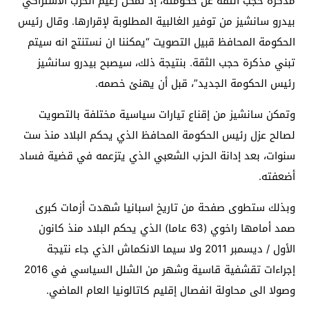
مذكرة حجب الثقة عن حكومته، إذ تمكن زعيم الحزب الاشتراكي
بيدرو سانشيز من توفير الغالبية المطلوبة لإقرارها. وقال رئيس
الحكومة المحافظ قبيل التصويت “يمكننا ان نستنتج انه سيتم
تبني مذكرة حجب الثقة. بنتيجة ذلك، سيصبح بيدرو سانشيز
رئيس الحكومة الجديد”، قبل أن يهنئ خصمه.
وتمكن سانشيز من إقناع تيارات سياسية مختلفة بالتصويت
لصالح عزل رئيس الحكومة المحافظ الذي يحكم البلاد منذ ست
سنوات، بعد إدانة الحزب الشعبي الذي يتزعمه في قضية فساد
أضعفته.
وبذلك ستطوى صفحة من تاريخ اسبانيا شهدت أزمات كبرى
صمد أمامها راخوي (63 عاما) الذي يحكم البلاد منذ كانون
الأول / ديسمبر 2011 ولا سيما الانكماش الذي جاء نتيجة
إجراءات تقشفية قاسية وشهر من الشلل السياسي في 2016
وصولا الى محاولة انفصال إقليم كاتالونيا العام الماضي.