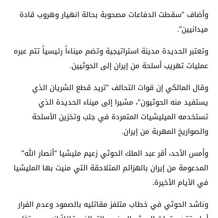
وأضاف “سقطت الدفاعات مصحوبة بحالة انهيار وهروب قادة
ميدانيين”.
وتعتبر الحديدة
مدينة استراتيجية وتضم ميناءاً رئيسياً تتم عبره
عمليات تهريب أسلحة من إيران إلى الحوثيين.
وقال المالكي إن قوات التحالف “تريد قطع الشريان الذي
يستفيد منه الحوثيون”، مشيرا إلى ميناء الحديدة الذي
تستخدمه الميليشيات المتمردة في جلب وتخزين الأسلحة
والصواريخ المهربة من إيران.
وأمس الأحد، أقر عبد الملك الحوثي زعيم مليشيا “أنصار الله”
المدعومة من إيران بالهزائم المتلاحقة التي منيت بها المليشيا
في الأيام الأخيرة.
وناشد الحوثي في خطاب متلفز مقاتليه بالصمود وعدم الفرار