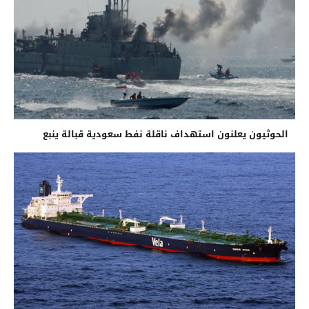
الحوثيون يعلنون استهداف ناقلة نفط سعودية قبالة ينبع