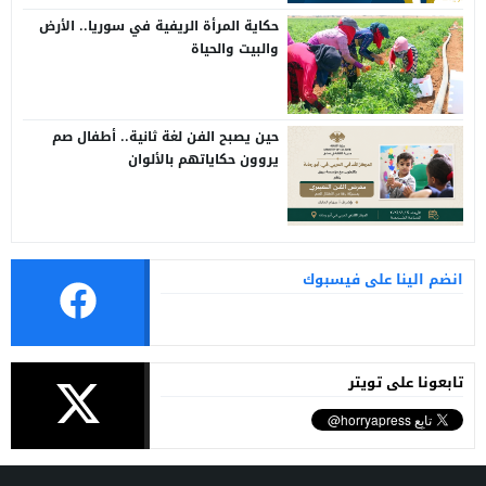
حكاية المرأة الريفية في سوريا.. الأرض
والبيت والحياة
حين يصبح الفن لغة ثانية.. أطفال صم
يروون حكاياتهم بالألوان
انضم الينا على فيسبوك
تابعونا على تويتر