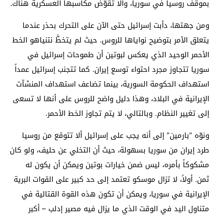
بموقف روسيا في سوريا، وألا تقوّض مكاسبها العسكرية هناك.
ومن جهتها، دأبت إسرائيل حتى الآن على التحرك بحذر عندما
يتعلق الأمر بتوضيح نواياها للروس. حيث لم يتخطَّ نتنياهو الخط
الأحمر الوحيد الذي يعكس لبوتين أن طموحات إسرائيل في
سوريا تتجاوز مجرد احتواء توسع إيران. كما تتجنب إسرائيل عمداً
استهداف الحكومة السورية، بينما تضاعف استهداف المنشآت
الإيرانية في البلاد، وهذا دليل واضح للروس على أنها لا تسعى
إلى تغيير النظام. وبالتالي، لا يتم تجاوز الخط الأحمر.
ونوّه “بارمين” إلى أنه يجب على إسرائيل ألا تتوقع من روسيا
طرد إيران من سوريا بسهولة، حيث أن التخلي عن حليف، ولو كان
مشكوكاً بأمره، ليس ضمن خيارات بوتين ويمكن أن يكون له
ثمن. أولاً، لا تزال موسكو تعتمد إلى حد كبير على القوات البرية
الإيرانية في سوريا، ويمكن أن تكون هذه القوة القتالية في
متناول اليد في الوقت الذي ما يزال فيه مصير إدلب – أكبر