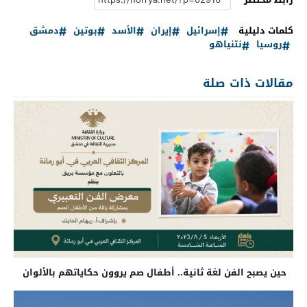
كلمات دليلية
إسرائيل
إيران
الأسد
بوتين
دمشق
روسيا
نتنياهو
مقالات ذات صلة
حين يصبح الفن لغة ثانية.. أطفال صم يروون حكاياتهم بالألوان