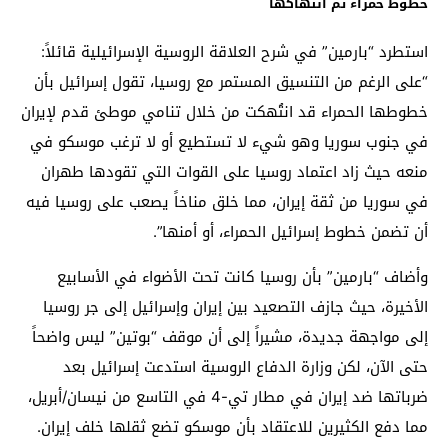
خطوط حمراء تم انتهاكها
استطرد “بارمين” في شرح العلاقة الروسية الإسرائيلية قائلاً:
“على الرغم من التنسيق المستمر مع روسيا، تقول إسرائيل بأن
خطوطها الحمراء قد انتُهكت من خلال تنامي موطئ قدم لإيران
في جنوب سوريا
وهو شيء لا تستطيع أو لا ترغب موسكو في
منعه
حيث زاد اعتماد روسيا على القوات التي تقودها طهران
في سوريا من ثقة إيران، مما خلق مناخاً يصعب على روسيا فيه
أن تضمن خطوط إسرائيل الحمراء، أو أمنها”.
وأضاف “بارمين” بأن روسيا كانت تحت الأضواء في الأسابيع
الأخيرة، حيث جازف التصعيد بين إيران وإسرائيل إلى جر روسيا
إلى مواجهة جديدة، مشيراً إلى أن موقف “بوتين” ليس واضحاً
حتى الآن، لكن وزارة الدفاع الروسية استدعت إسرائيل بعد
ضرباتها ضد إيران في مطار تي-4 في التاسع من نيسان/أبريل،
مما دفع الكثيرين للاعتقاد بأن موسكو تضع ثقلها خلف إيران.