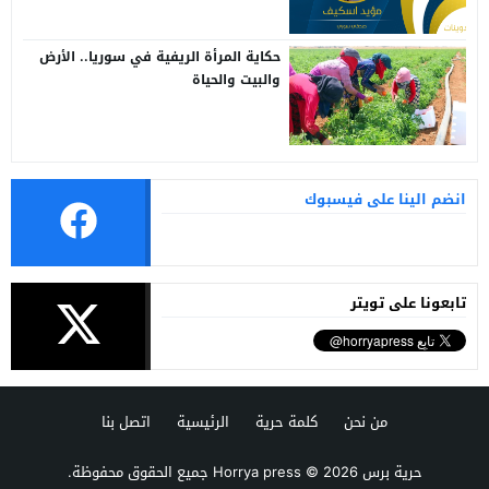
حكاية المرأة الريفية في سوريا.. الأرض
والبيت والحياة
انضم الينا على فيسبوك
تابعونا على تويتر
من نحن
كلمة حرية
الرئيسية
اتصل بنا
حرية برس Horrya press
© 2026 جميع الحقوق محفوظة.