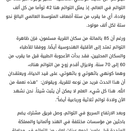
التوائم في العالم، إذ يمثل التوائم هنا 42 توأما من كل ألف
ولادة، أي ما يقرب من ستة أضعاف المتوسط العالمي البالغ نحو
ستة لكل ألف مولود.
ورغم أن 85 بالمائة من سكان القرية مسلمون، فإن ظاهرة
التوائم تمتد إلى الأقلية الهندوسية أيضًا. ووفقا للأطباء
والسكان المحليين، فقد بدأت الأعجوبة الطبية قبل ما يقرب من
60 إلى 70 سنة. ولايزال أقدم زوج من التوائم هناك،
وهما كونهي باثهوتي و باثهوتي، على قيد الحياة، ويعتقدان
أن هذا الحدث فريد من نوعه للقرية. ويقولان: “هذه نعمة من
الله. هذا كل شيء. العلم لا يمكن أن يثبت شيئاً. نحن نشهد
الآن ولادة توائم ثلاثية ورباعية أيضاً”.
وبعد الارتفاع السريع في التوائم، وصل فريق مشترك يضم
باحثين من مؤسسات مختلفة في الهند وألمانيا والمملكة
المتحدة قبل عامين لجمع عينات لعاب من التوائم في محاولة