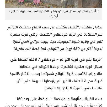
توأمان يقفان قرب مدخل قرية كودينهي الهندية المعروفة بقرية التوائم –
أرشيف
يحاول العلماء والأطباء الكشف عن سبب ارتفاع معدلات التوائم
غير المعتادة في قرية كودينهي الهندية، وهي قرية صغيرة
تقع في ولاية كيرالا الجنوبية. حيث يوجد حوالي ألفي أسرة
لديها أكثر من 450 زوجا من التوائم. فما قصة تلك القرية؟
“مرحبًا بكم في قرية التوائم – كودينهي”، لافتة تجدها على
مدخل قرية هندية اشتهرت بولادة التوائم في منطقة
مالابورام. اكتسبت قرية التوائم شهرتها بسبب انتشار ظاهرة
غريبة محيرة للعلماء اللذين لم يتوصلوا لسببها حتى الآن.
فالنساء في القرية لا يلدن إلا التوائم!
هذه القرية المألوفة والمزدحمة – الواقعة على بعد 150
كيلومتراً من مدينة كوتشي الساحلية- تتميز بوجود أكبر عدد من