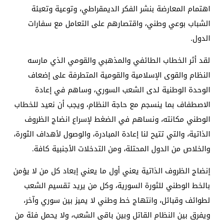
اهتمام المعارضة بنشر الفكر الديمقراطي، وتوعية وتعبئة
الشباب بوعي وطني، واقتصارهم على التعامل مع سفارات
الدول.
لقد أثر الخطاب الطائفي والمذهبي والقومي الذي مارسه
النظام والقوى الإسلامية والقومية المتطرفة على إضعاف
الوحدة الوطنية لدى الشعب السوري، وساهم في إعادة
الاصطفاف بما ينسجم مع حاجة النظام، ويجب أن نعيد للخطاب
الوطني مكانته، ونساهم في الضغط لإسراع انضاج الظروف
الذاتية، والتي تتيح لنا إعادة المبادرة، والوصول لأهداف الثورة،
والخلاص من الدول المحتلة، ومن التدخلات الأجنبية كافة.
إنضاج الظروف الذاتية يعني أول ما يعني إبعاد كل من لا يؤمن
بالخط الوطني للثورة السورية، وكل من يريد تقسيم الشعب
لطوائف وقبائل، وانتهاج خط وطني لا يميز بين سوري وآخر،
ويفرق بين النظام القاتل وبين باقي الشعب، ولا يحمل فئة من