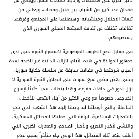
تأثير الحرب على الاقتصاد، وازدياد معدلات الفقر، ويعاني من
فقدان عدد كبير من الشباب بين قتيل ومصاب، ويعاني من
تبعات الاحتلال وميلشياته، وهيمنتها على المجتمع، وفرضها
ثقافات تختلف عن ثقافة المجتمع المحلي السوري الذي
يستضيفهم.
في مقابل نضج الظروف الموضوعية لاستمرار الثورة حتى لدى
جمهور الموالاة في هذه الأيام، لازالت الذاتية غير ناضجة لعدة
أسباب شرحتها في مقالات سابقة من سلسلة حكاية سوريا،
وحتى بعض مضي سبع سنوات على انطلاق الثورة السورية لا
نزال ندور في حلقات مفرغة، وهذا يتطلب سعياً حثيثاً لإسراع
إنضاجها، خصوصاً مع وعي الكثير من أبناء الشعب للأخطاء
الحاصلة، والتي أوصلتنا لما وصلنا إليه، هذا الشعب الذي خدع
بالشعارات الإسلامية البراقة التي حملتها الفصائل العسكرية،
وانتشى لأخبار التحرير، ولأخبار الملاحم، والمعارك الكبرى، التي
أعلنت عنها تلك الفصائل، هذا الوعي جاء متأخراً بسبب عدم