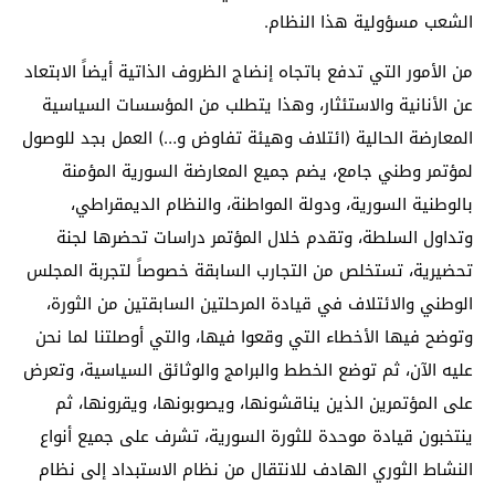
الشعب مسؤولية هذا النظام.
من الأمور التي تدفع باتجاه إنضاج الظروف الذاتية أيضاً الابتعاد
عن الأنانية والاستئثار، وهذا يتطلب من المؤسسات السياسية
المعارضة الحالية (ائتلاف وهيئة تفاوض و…) العمل بجد للوصول
لمؤتمر وطني جامع، يضم جميع المعارضة السورية المؤمنة
بالوطنية السورية، ودولة المواطنة، والنظام الديمقراطي،
وتداول السلطة، وتقدم خلال المؤتمر دراسات تحضرها لجنة
تحضيرية، تستخلص من التجارب السابقة خصوصاً لتجربة المجلس
الوطني والائتلاف في قيادة المرحلتين السابقتين من الثورة،
وتوضح فيها الأخطاء التي وقعوا فيها، والتي أوصلتنا لما نحن
عليه الآن، ثم توضع الخطط والبرامج والوثائق السياسية، وتعرض
على المؤتمرين الذين يناقشونها، ويصوبونها، ويقرونها، ثم
ينتخبون قيادة موحدة للثورة السورية، تشرف على جميع أنواع
النشاط الثوري الهادف للانتقال من نظام الاستبداد إلى نظام