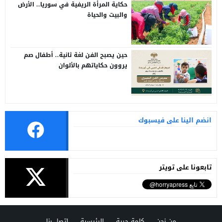
حكاية المرأة الريفية في سوريا.. الأرض
والبيت والحياة
حين يصبح الفن لغة ثانية.. أطفال صم
يروون حكاياتهم بالألوان
انضم الينا على فيسبوك
تابعونا على تويتر
من نحن
كلمة حرية
الرئيسية
اتصل بنا