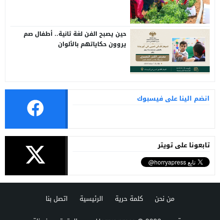
حين يصبح الفن لغة ثانية.. أطفال صم
يروون حكاياتهم بالألوان
انضم الينا على فيسبوك
تابعونا على تويتر
من نحن
كلمة حرية
الرئيسية
اتصل بنا