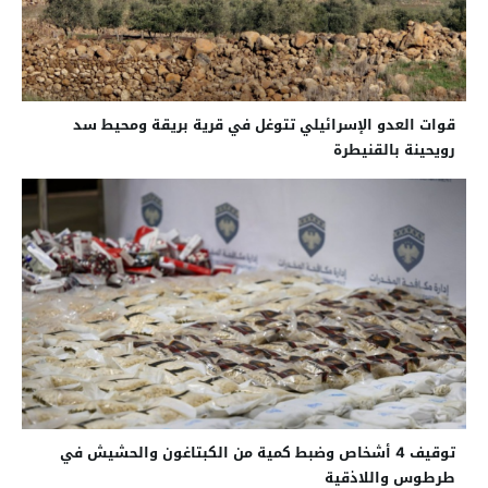
قوات العدو الإسرائيلي تتوغل في قرية بريقة ومحيط سد
رويحينة بالقنيطرة
توقيف 4 أشخاص وضبط كمية من الكبتاغون والحشيش في
طرطوس واللاذقية