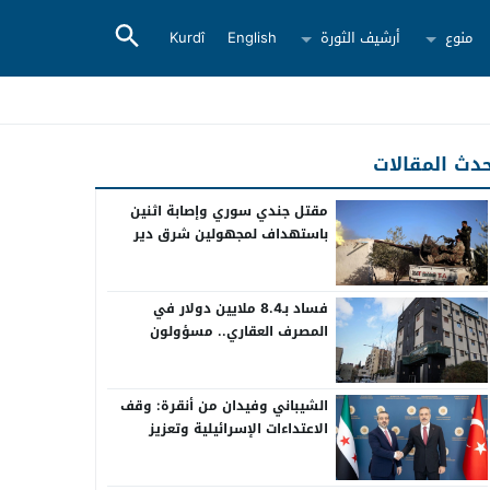
منوع
أرشيف الثورة
English
Kurdî
دث المقالات
مقتل جندي سوري وإصابة اثنين
باستهداف لمجهولين شرق دير
الزور
فساد بـ8.4 ملايين دولار في
المصرف العقاري.. مسؤولون
سابقون أمام القضاء
الشيباني وفيدان من أنقرة: وقف
الاعتداءات الإسرائيلية وتعزيز
التعاون بين سوريا وتركيا