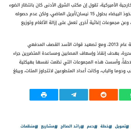
ارجية الأميركية، تقول إن مكتب الشرق الأدنى كان بانتظار الضوء
الأخضر من الخارجية لمواصلة تقديم الدعم المالي لفرق الخوذ البيضاء بحلول 15 نيسان/أبريل الماضي، ولكن عدم حصوله
عن مجموعات إغاثية أخرى تعمل على إزالة الألغام وتوزيع
وتأسست منظمة الدفاع المدني “الخوذ البيضاء”، مع بداية عام 2013، ومع تصعيد قوات الأسد القصف المدفعي
محررة، بهدف إنقاذ وإسعاف المصابين ومساعدة المتضررين جراء
احقاًَ، وأسست هذه المجموعات التي نظمت نفسها بهيكلية
ودوما والباب، وكانت أعداد المتطوعين لاتتجاوز المئات، ويبلغ
تمويل
خطة
دعم
رائد الصالح
مشاريع
منظمات