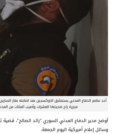
أحد عناصر الدفاع المدني يستنشق الاوكسجين بعد اصابته بغاز الساري
مجزرة راح ضحيتها العشرات وأصيب المئات من المدنيين يوم 4/4/2017 – عدسة: علاء الدين فطرا
أوضح مدير الدفاع المدني السوري “رائد الصالح”، قضية 
وسائل إعلام أميركية اليوم الجمعة.