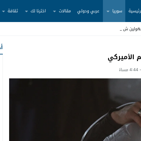
رئيسية
سوريا
عربي ودولي
مقالات
اخترنا لك
ثقافة
هولين شرق دير ال_
أح
م الأميركي