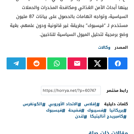
بينها أبحاث الأمن الغذائي ومكافحة المخدرات والحملات
السياسية، وتواجه اتهامات بالحصول على بيانات 87 مليون
مستخدم لـ “فيسبوك” بطريقة غير قانونية ودون علمهم، بغية
وضع برمجية لتحليل الميول السياسية للناخبين.
المصدر
وكالات
رابط مختصر
كلمات دليلية
إفلاس
الاتحاد الأوروبي
الكونغرس
بريكانيا
فسيبوك
فضيحة
فيسبوك
كامبريدج أناليتيكا
لندن
مقالات ذات صلة