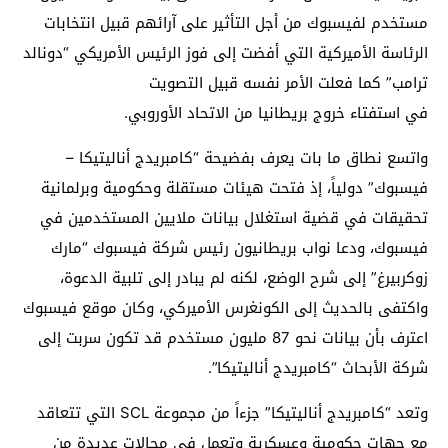
مستخدم لفيسبوك من أجل التأثير على آرائهم قبيل انتخابات
الرئاسة الأميركية التي أفضت إلى فوز الرئيس الأمريكي “دونالد
ترامب” كما فعلت الأمر نفسه قبيل التصويت
في استفتاء خروج بريطانيا من الاتحاد الأوروبي.
واتسع نطاق ما بات يعرف بفضيحة “كامبريدج أناليتيكا –
فيسبوك” دولياً، إذ فتحت هيئات مستقلة وحكومية وبرلمانية
تحقيقات في قضية استغلال بيانات ملايين المستخدمين في
فيسبوك، ودعا نواب بريطانيون رئيس شركة فيسبوك “مارك
زوكربيرغ” إلى شرح الوضع، لكنه لم يبادر إلى تلبية الدعوة،
واكتفى بالحديث إلى الكونغرس الأميركي، وكان موقع فيسبوك
اعترف بأن بيانات نحو 87 مليون مستخدم قد تكون سربت إلى
شركة الأبحاث “كامبريدج أناليتيكا”.
وتعد “كامبريدج أناليتيكا” جزءاً من مجموعة SCL التي تتعاقد
مع جهات حكومية وعسكرية وتعمل في مجالات عديدة من