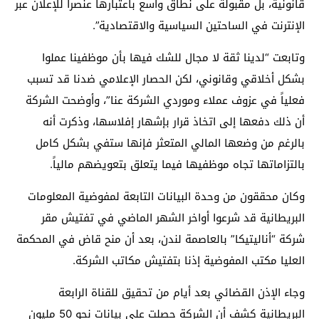
قانونية، بل مقبولة على نطاق واسع باعتبارها عنصرا للإعلان عبر
الإنترنت في الساحتين السياسية والاقتصادية”.
وتابعت “لدينا ثقة لا مجال للشك فيها بأن موظفينا عملوا
بشكل أخلاقي وقانوني، لكن الحصار الإعلامي ضدنا قد تسبب
فعلياً في عزوف عملاء وموردي الشركة عنا”، وأوضحت الشركة
أن ذلك دفعها إلى اتخاذ قرار بإشهار إفلاسها، وذكرت أنه
بالرغم من وضعها المالي المتعثر فإنها ستفي بشكل كامل
بالتزاماتها تجاه موظفيها فيما يتعلق بتعويضهم مالياً.
وكان محققون من وحدة البيانات التابعة لمفوضية المعلومات
البريطانية قد شرعوا أواخر الشهر الماضي في تفتيش مقر
شركة “أناليتيكا” بالعاصمة لندن، بعد أن منح قاض في المحكمة
العليا مكتب المفوضية إذنا بتفتيش مكاتب الشركة.
وجاء الإذن القضائي بعد أيام من تحقيق للقناة الرابعة
البريطانية كشف أن الشركة حصلت على بيانات نحو 50 مليون