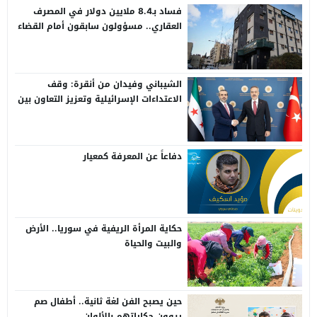
فساد بـ8.4 ملايين دولار في المصرف
العقاري.. مسؤولون سابقون أمام القضاء
الشيباني وفيدان من أنقرة: وقف
الاعتداءات الإسرائيلية وتعزيز التعاون بين
سوريا وتركيا
دفاعاً عن المعرفة كمعيار
حكاية المرأة الريفية في سوريا.. الأرض
والبيت والحياة
حين يصبح الفن لغة ثانية.. أطفال صم
يروون حكاياتهم بالألوان