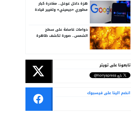
هزة داخل غوغل.. مغادرة كبار
مطوري «جيميني» وتغيير قيادة
الذكاء الاصطناعي
دوامات غامضة على سطح
الشمس.. صورة تكشف ظاهرة
تُرصد للمرة الأولى
تابعونا على تويتر
انضم الينا على فيسبوك