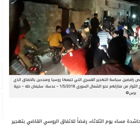
 رافضين سياسة التهجير القسري التي تتبعها روسيا ومنددين بالاتفاق الذي
جرى اليوم بين الجانب الروسي ولجنة المفاوضات والذي يقضي بخروج الثوار من منازلهم نحو الشمال السوري 1/5/2018 – عدسة: سليمان طه – حرية
برس©
ة مساء يوم الثلاثاء، رفضاً للاتفاق الروسي القاضي بتهجير