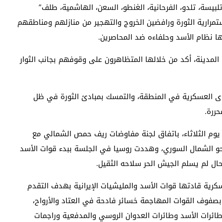
لبيسة، تلدو، الفرحانية، الغنطو، السعن، الهاشمية، طلف”
ارية الثورة ورافضين الخروج والتهجير من منازلهم ومناطقهم
 نظام الأسد وحلفاءه ضد المحاصرين.
لمدينة، أكد من خلالها المتظاهرون على وقوفهم بجانب الثوار
قوى العسكرية في المنطقة، والتمسك بمبادئ الثورة في ظل
ررة.
م الثلاثاء، باتفاق لجنة مفاوضات ريف حمص الشمالي مع
حو الشمال السوري، وهددت روسيا في الجلسة ببدء قوات الأسد
 لم يسلم الجيش الحر سلاحه الثقيل.
ية قادتها قوات الأسد والمليشيات الإيرانية بهدف التقدم
صفوف القوات المهاجمة خسائر فادحة في العتاد والأرواح،
ائرات الأسد وطائرات العدوان الروسي والمدفعية وراجمات