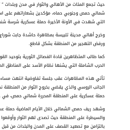
حيث تجمع المئات من الأهالي والثوار في مدن وبلدات ” ت
شمالي حمص وجنوبي حماه، مؤكدين بشعاراتهم على استمر
التي شهدت في الأونة الأخيرة حملة عسكرية شرسة شنها
وخرج أهالي مدينة تلبيسة بمظاهرة حاشدة جابت شوراع ا
ورفض التهجير من المنطقة بشكل قاطع.
كما طالب المتظاهرين قادة الفصائل الثورية بتوحيد ال
الحرب الشاملة التي يشنها نظام الأسد على المناطق المح
تأتي هذه المظاهرات عقب جلسة تفاوضية انتهت مساء يو
الجانب الروسي والذي يقضي بخروج الثوار من المنطقة ن
حملة عسكرية على المنطقة المحررة شمالي حمص، في حال
وشهد ريف حمص الشمالي خلال الأيام الماضية حملة عسكر
والسيطرة على المنطقة حيث تصدى لهم الثوار وأوقعوا ب
بالتزامن مع تصعيد القصف على المدن والبلدات من قبل ط