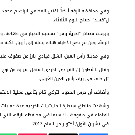
وفي محافظة الرقة أيضاً؛ اغتيل المحامي ابراهيم محمد ا
ل”قسد”، صباح اليوم الثلاثاء.
ورجحت مصادر “لحرية برس” تسميم الطيار في طعامه، وق
الرقة، ومن ثم نصح الأطباء هناك بنقله إلى أربيل، لكنه ف
وفي مدينة رأس العين، انشق قيادي بارز عن صفوف مليشيا
وقال ناشطون إن القيادي الكردي استقل سيارة من نوع (فا
تل حلف في ريف رأس العين الغربي.
وأضافت أن حرس الحدود التركي قام بتأمين عملية الانشق
وشهدت مناطق سيطرة المليشيات الكردية عدة عمليات اغ
العاملة في صفوفها، لا سيما في محافظة الرقة، التي ا
في تشرين الأول/ أكتوبر من العام 2017.