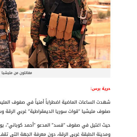
مقاتلون من مليشيا “ق
حرية برس:
شهدت الساعات الماضية اضطراباً أمنياً في صفوف المليشي
صفوف مليشيا “قوات سوريا الديمقراطية” غربي الرقة 
حيث اغتيل في صفوف “قسد” المدعو “أحمد كوباني”، يوم ال
ومدينة الطبقة غربي الرقة، دون معرفة الجهة التي تقف و