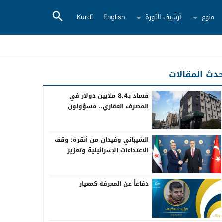
منوع
أرشيف الثورة
English
Kurdî
دث المقالات
فساد بـ8.4 ملايين دولار في
المصرف العقاري.. مسؤولون
سابقون أمام القضاء
الشيباني وفيدان من أنقرة: وقف
الاعتداءات الإسرائيلية وتعزيز
التعاون بين سوريا وتركيا
دفاعاً عن المعرفة كمعيار