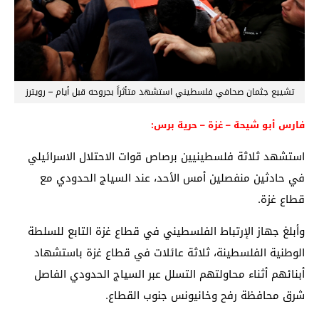
تشييع جثمان صحافي فلسطيني استشهد متأثراً بجروحه قبل أيام – رويترز
فارس أبو شيحة – غزة – حرية برس:
استشهد ثلاثة فلسطينيين برصاص قوات الاحتلال الاسرائيلي
في حادثين منفصلين أمس الأحد، عند السياج الحدودي مع
قطاع غزة.
وأبلغ جهاز الإرتباط الفلسطيني في قطاع غزة التابع للسلطة
الوطنية الفلسطينة، ثلاثة عائلات في قطاع غزة باستشهاد
أبنائهم أثناء محاولتهم التسلل عبر السياج الحدودي الفاصل
شرق محافظة رفح وخانيونس جنوب القطاع.