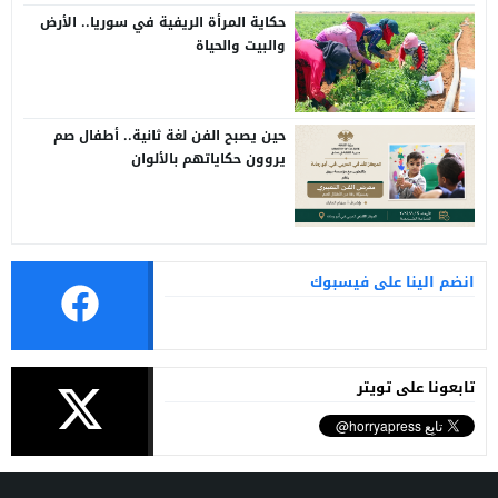
حكاية المرأة الريفية في سوريا.. الأرض
والبيت والحياة
حين يصبح الفن لغة ثانية.. أطفال صم
يروون حكاياتهم بالألوان
انضم الينا على فيسبوك
تابعونا على تويتر