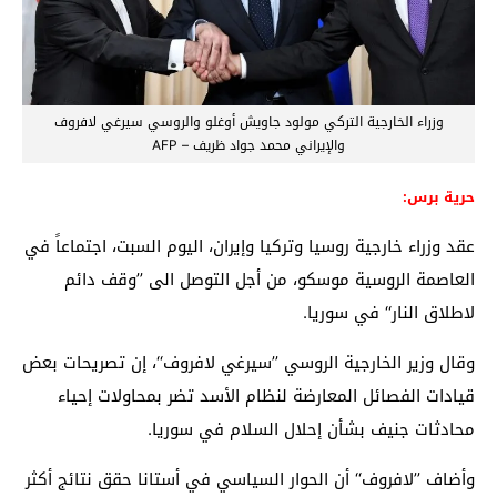
وزراء الخارجية التركي مولود جاويش أوغلو والروسي سيرغي لافروف
والإيراني محمد جواد ظريف – AFP
حرية برس:
عقد وزراء خارجية روسيا وتركيا وإيران، اليوم السبت، اجتماعاً في
العاصمة الروسية موسكو، من أجل التوصل الى ’’وقف دائم
لاطلاق النار‘‘ في سوريا.
وقال وزير الخارجية الروسي ’’سيرغي لافروف‘‘، إن تصريحات بعض
قيادات الفصائل المعارضة لنظام الأسد تضر بمحاولات إحياء
محادثات جنيف بشأن إحلال السلام في سوريا.
وأضاف ’’لافروف‘‘ أن الحوار السياسي في أستانا حقق نتائج أكثر