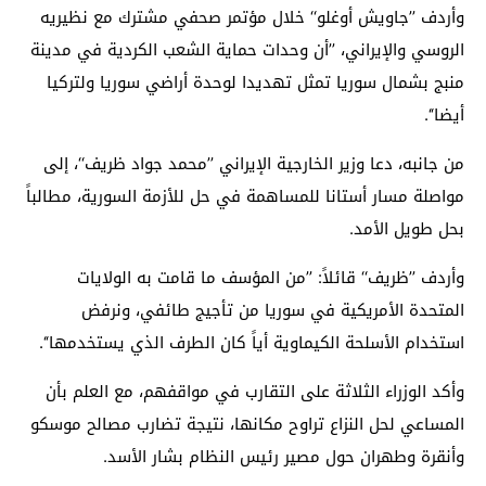
وأردف ’’جاويش أوغلو‘‘ خلال مؤتمر صحفي مشترك مع نظيريه
الروسي والإيراني، ’’أن وحدات حماية الشعب الكردية في مدينة
منبج بشمال سوريا تمثل تهديدا لوحدة أراضي سوريا ولتركيا
أيضا‘‘.
من جانبه، دعا وزير الخارجية الإيراني ’’محمد جواد ظريف‘‘، إلى
مواصلة مسار أستانا للمساهمة في حل للأزمة السورية، مطالباً
بحل طويل الأمد.
وأردف ’’ظريف‘‘ قائلاً: ’’من المؤسف ما قامت به الولايات
المتحدة الأمريكية في سوريا من تأجيج طائفي، ونرفض
استخدام الأسلحة الكيماوية أياً كان الطرف الذي يستخدمها‘‘.
وأكد الوزراء الثلاثة على التقارب في مواقفهم، مع العلم بأن
المساعي لحل النزاع تراوح مكانها، نتيجة تضارب مصالح موسكو
وأنقرة وطهران حول مصير رئيس النظام بشار الأسد.