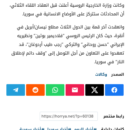
وكانت وزارة الخارجية الروسية أعلنت قبل انعقاد اللقاء الثلاثي،
أن المحادثات ستتركز على الأوضاع الانسانية في سوريا.
وانعقدت آخر قمة بين الدول الثلاث مطلع نيسان
/
أبريل في
أنقرة، حيث كان الرئيس الروسي ’’فلاديمير بوتين‘‘ ونظيريه
الإيراني ’’حسن روحاني‘‘ والتركي ’’رجب طيب أردوغان‘‘، قد
تعهدوا على التعاون من أجل التوصل إلى ’’
وقف دائم لإطلاق
النار‘‘
في سوريا
.
المصدر
وكالات
رابط مختصر
كلمات دليلية
أخبار اليوم
أخبار سوريا
أخبار سورية