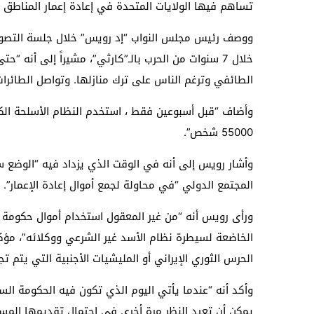
تساهم فيها الولايات المتحدة في إعادة إعمار المناطق 
ووصف رئيس مجلس النواب “إد رويس” خلال جلسة التصويت 
خلال 7 سنوات من الحرب بالـ”كارثي”، مشيراً إلى أنه
الطائفي وترغم الناس على ترك منازلها. وتواصل الطائرات
وأضاف “قبل أسبوعين فقط ، استخدم النظام الأسلحة الك
55000 شخص”.
وأشار رويس إلى أنه في الوقت الذي يزداد فيه “الوضع س
المجتمع الدولي “في محاولة لجمع أموال إعادة الإعمار”.
ورأى رويس أنه “من غير المعقول استخدام أموال حكومة الو
الخاضعة لسيطرة نظام الأسد غير الشرعي ووكلائه”، مؤكداً 
الحرس الثوري الإيراني أو المليشيات الأجنبية التي يتم ت
وأكد أنه “عندما يأتي اليوم الذي تكون فيه الحكومة السو
يمكن أن تعيد النظر مرة أخرى في احتمال تقديمها المسا