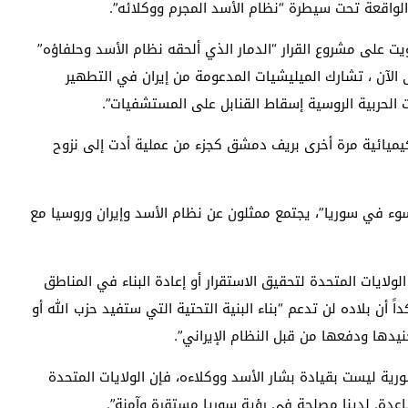
الواقعة تحت سيطرة “نظام الأسد المجرم ووكلائه”.
على مشروع القرار “الدمار الذي ألحقه نظام الأسد وحلفاؤه”
 “حتى الآن ، تشارك الميليشيات المدعومة من إيران في التطهير
 الحربية الروسية إسقاط القنابل على المستشفيات”.
يميائية مرة أخرى بريف دمشق كجزء من عملية أدت إلى نزوح
وء في سوريا”، يجتمع ممثلون عن نظام الأسد وإيران وروسيا مع
لايات المتحدة لتحقيق الاستقرار أو إعادة البناء في المناطق
أن بلاده لن تدعم “بناء البنية التحتية التي ستفيد حزب الله أو
جنيدها ودفعها من قبل النظام الإيراني”.
رية ليست بقيادة بشار الأسد ووكلاءه، فإن الولايات المتحدة
عدة. لدينا مصلحة في رؤية سوريا مستقرة وآمنة”.