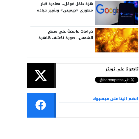
هزة داخل غوغل.. مغادرة كبار
مطوري «جيميني» وتغيير قيادة
الذكاء الاصطناعي
دوامات غامضة على سطح
الشمس.. صورة تكشف ظاهرة
تُرصد للمرة الأولى
تابعونا على تويتر
انضم الينا على فيسبوك