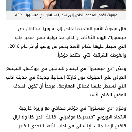
مبعوث الأمم المتحدة الخاص إلى سوريا ستافان دي ميستورا – AFP
قال مبعوث الأمم المتحدة الخاص إلى سوريا ’’ستافان دي
ميستورا‘‘، اليوم الثلاثاء، إن ادلب قد تواجه نفس مصير حلب
التي سيطر عليها نظام الأسد بدعم من روسيا أواخر عام 2016،
والغوطة الشرقية التي احتلها مؤخراً.
وحضّ ’’دي ميستورا‘‘ في اجتماع للمانحين في بروكسل، المجتمع
الدولي على الحيلولة دون كارثة إنسانية جديدة في مدينة ادلب
التي تسيطر عليها فصائل المعارضة، مرجحاً أن تكون الهدف
المقبل لنظام الأسد.
وصرّح ’’دي ميستورا‘‘ في مؤتمر صحافي مع وزيرة خارجية
الاتحاد الاوروبي ’’فيديريكا موغيرني‘‘ قائلاً: ’’نحن كنا ولا نزال
قلقين ازاء الجانب الإنساني في ادلب، لأنها التحدي الكبير