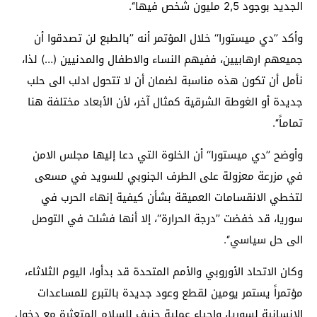
الجديد بوجود 2,5 مليون شخص فيها‘‘.
وأكد ’’دي ميستورا‘‘ خلال المؤتمر أنه ’’بالطبع لن تصدقوا أن
جميعهم ارهابيين، ففيهم النساء والاطفال والمدنيين (…) لذا،
نأمل أن تكون هذه مناسبة لضمان أن لا تتحول ادلب الى حلب
جديدة أو الغوطة الشرقية كمثال آخر، لأن الأبعاد مختلفة هنا
تماماً‘‘.
وأوضح ’’دي ميستورا‘‘ أن الخلوة التي دعا إليها مجلس الامن
في مزرعة معزولة على الطرف الجنوبي للسويد في مسعى
لتخطي الانقسامات العميقة بشأن كيفية إنهاء الحرب في
سوريا، قد خفضت ’’درجة الحرارة‘‘، إلا أنها فشلت في التوصل
الى حل سياسي‘‘.
وكان الاتحاد الأوروبي والأمم المتحدة قد بدأوا، اليوم الثلاثاء،
مؤتمراً يستمر يومين لقطع وعود جديدة بالتبرع للمساعدات
الإنسانية لسوريا، وإحياء عملية جنيف للسلام المتعثرة مع دخول