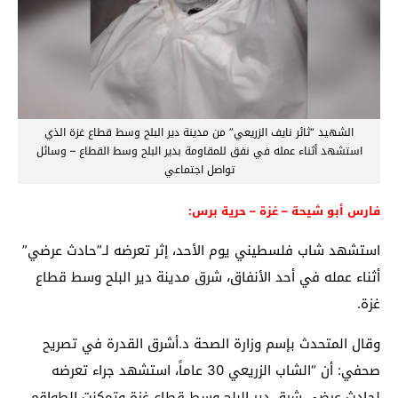
الشهيد “ثائر نايف الزريعي” من مدينة دير البلح وسط قطاع غزة الذي
استشهد أثناء عمله في نفق للمقاومة بدير البلح وسط القطاع – وسائل
تواصل اجتماعي
فارس أبو شيحة – غزة – حرية برس:
استشهد شاب فلسطيني يوم الأحد، إثر تعرضه لـ”حادث عرضي”
أثناء عمله في أحد الأنفاق، شرق مدينة دير البلح وسط قطاع
غزة.
وقال المتحدث بإسم وزارة الصحة د.أشرق القدرة في تصريح
صحفي: أن “الشاب الزريعي 30 عاماً، استشهد جراء تعرضه
لحادث عرضي شرق دير البلح وسط قطاع غزة وتمكنت الطواقم