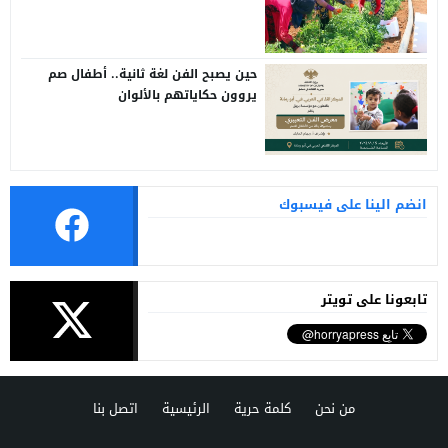
حين يصبح الفن لغة ثانية.. أطفال صم
يروون حكاياتهم بالألوان
انضم الينا على فيسبوك
تابعونا على تويتر
من نحن
كلمة حرية
الرئيسية
اتصل بنا