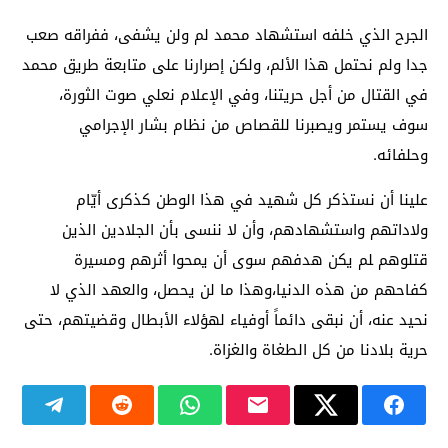
الجرح الذي خلفه استشهاد محمد لم ولن يشفى، ففراقه صعب
جدا ولم نحتمل هذا الألم، ولكن إصرارنا على متابعة طريق محمد
في القتال من أجل حريتنا، وفي الإعلام نعلي صوت الثورة،
سوف يستمر ويصبرنا للقصاص من نظام بشار الإجرامي
وحلفائه.
ﻋﻠﻴﻨﺎ ﺃﻥ ﻧﺴﺘﺬﻛﺮ ﻛﻞ ﺷﻬﻴﺪ ﻓﻲ ﻫﺬﺍ ﺍﻟﻮﻃﻦ ﻛﺬﻛﺮﻯ ﺃﻳّﺎﻡ
ﻭﻻﺩﺍﺗﻬﻢ ﻭﺍﺳﺘﺸﻬﺎﺩﻫﻢ، ﻭﺃﻥ ﻻ ﻧﻨﺴﻰ ﺑﺄﻥ ﺍﻟﺠﻼﺩﻳﻦ ﺍﻟﺬﻳﻦ
ﻗﺘﻠﻮﻫﻢ ﻠﻢ ﻳﻜﻦ ﻫﺪﻓﻬﻢ ﺳﻮﻯ ﺃﻥ ﻳﻤﺤﻮﺍ ﺃﺛﺮﻫﻢ ومسيرة
كفاحهم ﻣﻦ ﻫﺬﻩ ﺍﻟﺪﻧﻴﺎ،وهذا ما لن يحصل، والعهد الذي لا
نحيد عنه، أن نبقى ﺩﺍﺋﻤﺎً أوفياء ﻟﻬﺆﻻﺀ ﺍﻷﺑﻄﺎﻝ وقضيتهم، حتى
حرية بلادنا من كل الطغاة والغزاة.