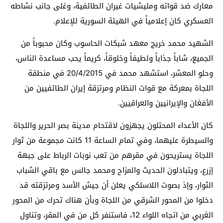
معارك ضد قواته ومليشيات غيران الطائفية، وغلى جانب نشاطه
العسكري كان إعلامياً في الهيئة السورية للإعلام.
الشهيد محمد خريج معهد شبكات الحاسوب وكان محبوباً من
الجميع، شاباً جذاباً ولطيفاً وخلوقاً، كريماً يحب مساعدة الناس،
وحلو المعشر، استشهد محمد في 20/4/2015 في منطقة
اللجاة بمعركة مع قوات النظام ومرتزقة إيران الطائفيين من
الأفغان والإيرانيين والعراقيين.
كان الأعداء المحتلون يجهزون لاقتحام مدينة بصر الحرير واللجاة
والسيطرة عليهما، وفي تمام الساعة 11 كانت مجموعة من ثوار
اللجاة يستريحون في مقرهم من تعب نوبات الرباط على جبهة
إزرع، ويتبادلون الحديث والمزاح ومحمد جالس مع باقي الشباب
الثوار، وإذ بصوت اللاسلكي يعلن أن جيش الأسد ومرتزقته قد
دخلوا من المحور الشرقي من اللجاة وبأن هناك تحرك من المحور
الغربي من اتجاه اللواء 12، فاستنفر كل من في المقر، وتناول