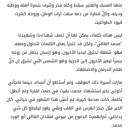
منها المسك والعنبر، سقط وكله فخر وشرف بنصرة أهله ووطنه
ودينه، وﻛﻞّ ﻗﻄﺮﺓ من ﺩمه ﺳﻘﺖ تراب ﺍﻟﻮﻃﻦ، ﻭروحه ﻛﺴّﺮت
ﻗﻴﻮﺩ ﺍﻟﻄﻮﺍﻏﻴﺖ.
ﻟﻴﺲ ﻫﻨﺎﻙ ﻛﻠﻤات ﻳﻤﻜﻦ ﻟﻬﺎ ﺃﻥ ﺗﺼﻒ شهداءنا، وشهيدنا
“محمد الغالي”، ﻭﻟﻜﻦ ﻗﺪ ﺗﺘﺠﺮﺃ ﺑﻌﺾ ﺍﻟﻜﻠﻤﺎﺕ ﻟﺘﺤﺎﻭﻝ ﻭﺻﻔﻪ،
ﻓﻬﻮ: ﺷﻤﻌﺔ ﺗﺤﺘﺮﻕ ﻟﻴﺤﻴﺎ ﺍﻵﺧﺮﻭﻥ، ﻭﻫﻮ ﺇﻧﺴﺎﻥ ﻳﺠﻌﻞ ﻣﻦ روحه
ﺟﺴﺮﺍً ﻟﻴﻌﺒﺮ ﺍﻵﺧﺮﻭﻥ ﺇﻟﻰ ﺍﻟﺤﺮﻳﺔ ﻭﻫﻮ ﺍﻟﺸﻤﺲ ﺍﻟﺘﻲ ﺗﺸﺮﻕ ﺇﻥ ﺣﻞّ
ﻇﻼﻡ ﺍﻟﺤﺮﻣﺎﻥ ﻭﺍﻻﺿﻄﻬﺎﺩ.
ﻣﺎﺯﻟﺖ ﺃﺳﻴﺮة ذلك الموقف، وﻟﻢ ﺃﺳﺘﻄﻊ ﺃﻥ ﺃﻧﺴﺎﻩ، ﺣﻴﻨﻤﺎ ﻓاﺟﺄني
أخوتي بخبر استشهاد محمد، بقيت في صمت لفترة ولم أنطق
بكلمة، كانت صدمة كبيرة، لم أعش هذا الشعور في حياتي، كان
الخبر مثل خنجر انغرس في القلب وبقي يغور ليقطع كل شي
بداخلي، ثمﺍﻧﻬﻤﺮﺕ ﺍﻟﺪﻣﻮﻉ ﻣﻦ ﻋﻴﻮني لفقدان الغالي أبو الورد
محمد.