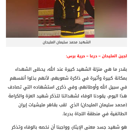
الشهيد محمد سليمان المليحان
لجين المليحان – درعا – حرية برس:
بقدر ما هي منزلة الشهيد كبيرة عند الله، يحظى الشهداء
بمكانة كبيرة وأثيرة في ذاكرة شعوبهم، ﻷﻧﻬﻢ ﺑﺬﻟﻮﺍ ﺃﻧﻔﺴﻬﻢ
ﻓﻲ ﺳﺒﻴﻞ ﺍﻟﻠﻪ وأوطانهم، وفي ذكرى استشهاده التي تصادف
هذا اليوم، يقودنا الوفاء لشهدائنا لتذكر شهيد العزة والكرامة
(محمد سليمان المليحان) الذي لقب بقاهر مليشيات إيران
الطائفية في منطقة اللجاة بدرعا.
هو شهيد جسد معنى ﺍﻹﻳﺜﺎﺭ، وواجبنا أن نخصه بالوفاء وتذكر