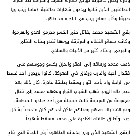
وتارة يحمل كاميرته ليوثق معارك الشرف والكرامة ضد الغزاة
الطائفيين الذين كانوا يرددون شعارات طائفية، (ماما زينب ويا
طيبة) وكأن مقام زينب في اللجاة قد ظهر.
بقي الشهيد محمد يقاتل حتى انكسر مجرمو العدو وانهزموا،
وكانت خسائر النظام والمرتزقة يومها تقدر بمئات القتلى
والجرحى، وعتاد كثير من الآليات والسلاح.
ذهب محمد ورفاقه إلى المقر والحزن يكسو وجوههم على
فقدان أحبة وأقارب ورفاق في المعركة، كانوا يريدون أخذ قسط
من الراحة وإذ بأحد الثوار يسقط بطلقة غادرة، كان ذلك بعد
عصر ذاك اليوم، فهب الشباب الثوار ومعهم محمد إلى قتال
مجموعة من المرتزقة كانت مختبئة في أحد خنادق المنطقة،
وتم الاشتباك معهم وقتلهم ولكن أحدهم كان متحصناً بشكل
جيد، وأطلق طلقته الغادرة على محمد فسقط شهيداً.
ارتقى الشهيد الذي روى بدمائه الطاهرة أرض اللجاة التي فاح