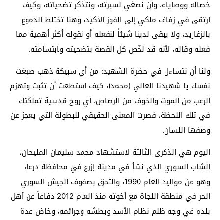
خصاله وﻭﺻﺎﻳﺎه، وأن نصغي لسيرته، ونتذكر تضحياته، وكيف
ارتقى ﻓﻲ ﺯﻓﺎﻑ ﻣﻠﻜﻲ ﺇﻟﻰ ﺍﻟﻔﻮﺯ ﺍﻷﻛﻴﺪ، ﻭهنا ﺗﺨﺘﻠﻂ ﺍﻟﺪﻣﻮﻉ
ﺑﺎﻟﺰﻏﺎﺭﻳﺪ، وﻻ ﻳﺒﻘﻰ ﻟﺪﻳﻨﺎ ﺷﻴﺌﺎً ﻟﻨﻔﻌﻠﻪ ﺃﻭ ﻧﻘﻮﻟﻪ أكثر أهمية مما
فعله وقاله، ﻷﻧﻪ ﻗﺪ ﻟﺨّﺺ ﻛﻞ القصة بتضحيته وﺎﺑﺘﺴﺎﻣﺘﻪ.
ولنا أن نتساءل في حضرة الشهيد: ﻣﻦ ﺃي ﺳﺒﻴﻜﺔ ﺫﻫﺐ ﺻﻴﻐﺖ
ﻧﻔسك يا شهيدنا الغالي (محمد)، ﻛﻴﻒ استطعت ﺃﻥ تثبت ﻭتهزم
ﺍﻟﺮﻋﺐ ﻣﻦ ﺍﻟﻤﻮﺕ ﻭﺍﻟﺨﻮﻑ ﻣﻦ ﺍﻟﺮﺻﺎﺹ، ﺃﻱ ﺭﻭﺡ ﻗﺪﺳﻴﺔ تملكتك
ﻓﻲ ﺗﻠﻚ ﺍﻟﻠﺤﻈﺔ، فصرت المعنى الحقيقي للبطولة التي ﻳﻌﺠﺰ ﻋﻦ
ﻭﺻﻔﻬﺎ ﺍﻟﻠﺴﺎﻥ.
اليوم هي الذكرى الثالثة لاستشهاد محمد سليمان المليحان،
الشاب السوري الذي نشأ في مدينة إزرع في محافظة درعا،
وهو من مواليد العام 1990، والتحق بصفوف الجيش السوري
الحر في منطقة اللجاة مع أخوته منذ العام 2012 دفاعاً عن أهل
بلده في وجه ظلم نظام الأسد وبطشه وجرائمه، وخاض عدة