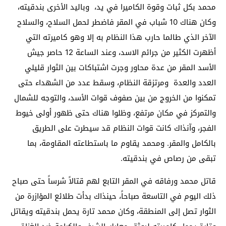
محمد بكل ثبات وقوة الكاميرا في يد، وباليد الأخرى بندقيته،
وكان هناك 10 شباب في المقر فاضطر لحمل السلاح، والسلاح
الآخر الذي طالما حارب هذا النظام به إلا وهو كاميرته التي
أظهرت الكثير من جرائم الاسد، وعند الساعة 12 حاصر جيش
الأسد المقر من عدة محاور وجرت اشتباكات بين الثوار قليلي
العدد والعدة ومرتزقة النظام، وسقط عدد من الشهداء حتى
تمكنوا من الخروج من بين صفوف قوات الأسد، والتوجه للشمال
والتمركز في مكان مرتفع، وظلوا هناك حتى ظهور أولى خيوط
الفجر، وآنذاك كانت قوات النظام قد سيطرت على الطريق
بالكامل والمقر. ومحمد يقاوم ما باستطاعته المقاومة، بما
تبقى من رصاص في بندقيته.
قاتل محمد ورفاقه في المقر التابع لهم قتالاً شرساً حتى صباح
ذلك اليوم في التاسعة صباحاً، حينذاك بدأت طلائع المؤازرة من
الثوار تصل إلى المنطقة، وكان محمد تارة يحمل بندقيته ويقاتل