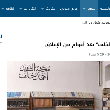
رئيسية
سوريا
عربي ودولي
مقالات
اخترنا لك
ثقافة
ولين شرق دير الزور
أح
خلف” بعد أعوام من الإغلاق