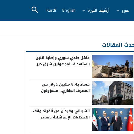
منوع
أرشيف الثورة
English
Kurdî
دث المقالات
مقتل جندي سوري وإصابة اثنين
باستهداف لمجهولين شرق دير
الزور
فساد بـ8.4 ملايين دولار في
المصرف العقاري.. مسؤولون
سابقون أمام القضاء
الشيباني وفيدان من أنقرة: وقف
الاعتداءات الإسرائيلية وتعزيز
التعاون بين سوريا وتركيا