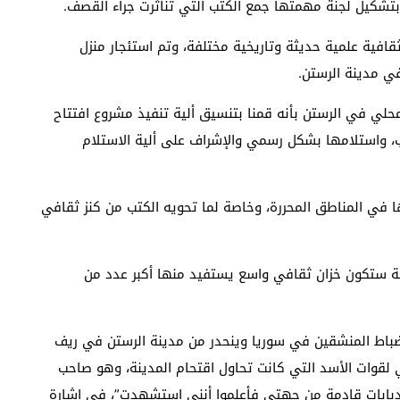
بتشكيل لجنة مهمتها جمع الكتب التي تناثرت جراء القصف.
74 كتاب من موسوعات ثقافية علمية حديثة وتاريخية مختلفة، وتم استئجار منزل
 مدينة الرستن.
محلي في الرستن بأنه قمنا بتنسيق ألية تنفيذ مشروع افتتاح
ب، واستلامها بشكل رسمي والإشراف على ألية الاستلام
ا في المناطق المحررة، وخاصة لما تحويه الكتب من كنز ثقافي
بة ستكون خزان ثقافي واسع يستفيد منها أكبر عدد من
الضباط المنشقين في سوريا وينحدر من مدينة الرستن في ريف
قوات الأسد التي كانت تحاول اقتحام المدينة، وهو صاحب
 الدبابات قادمة من جهتي فأعلموا أنني استشهدت”، في إشارة