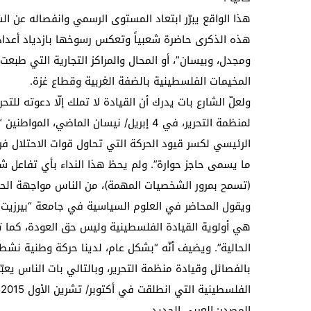
هذا الواقع يبرّر ابتعاد المستوى الرسمي وانفصاله عن ال
هذه الذكرى حاضرة شعبياً وتعكس رسوخها بازدياد أعداد ا
ومجدل، وبيسان”، أو المحال والمراكز التجارية التي طبعت
المخيمات الفلسطينية بالضفة الغربية وقطاع غزة.
ولعلّ الشارع بات يدرك أن القيادة لا تملك إلّا دعوته للت
لمنظمة التحرير، في 4 إبريل/ نيسان الماض
الرئيسي لكسر قيود الحركة التي تحاول قوات الاحتلال 
(تسمح بمرور الشخصيات المهمة)، من الناس مواجهة الح
ويقول المحاضر في العلوم السياسية في جامعة “بيرزيت”، 
هي أولوية القيادة الفلسطينية وليس حق العودة، كما تع
الحالية”. ويضيف أنّه “بشكل عام، لدينا حركة وطنية نشط
بالفصائل وقيادة منظمة التحرير، وبالتالي بات الناس ي
الفلسطينية التي انطلقت في أكتوبر/ تشرين الأول 2015، مروراً بالنشاطات الأخرى”.
المصدر: العربي الجديد