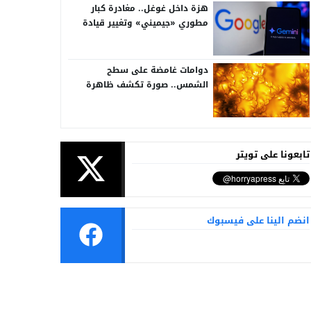
هزة داخل غوغل.. مغادرة كبار
مطوري «جيميني» وتغيير قيادة
الذكاء الاصطناعي
دوامات غامضة على سطح
الشمس.. صورة تكشف ظاهرة
تُرصد للمرة الأولى
تابعونا على تويتر
انضم الينا على فيسبوك