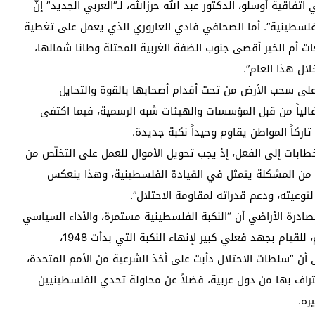
قية أوسلو، الدكتور عبد الله حرزالله، لـ”العربي الجديد” إنّ
 فلسطينية”. أما الصحافي فادي العاروري الذي يعمل على تغطية
ات أم الخير أقصى جنوب الضفة الغربية المحتلة وطانا شمالها،
لى سحب الأرض من تحت أقدام أصحابها بالقوة والتحايل
حتفالياً من قبل المؤسسات والهيئات شبه الرسمية، فيما اكتفى
اركاً المواطن يقاوم وحيداً نكبة جديدة.
لخطابات إلى الفعل، إذ يجب تحويل الأموال للعمل على التخلّص من
يراً من المشكلة يتمثل في القيادة الفلسطينية، وهذا ينعكس
عيته، ودعم قدراته لمقاومة الاحتلال”.
ادرة الأراضي أن “النكبة الفلسطينية مستمرة، والأداء السياسي
الفلسطيني ضعيف، لذلك هناك حاجة كبيرة وملحّة، اليوم، للقيام بجهد فعلي كبير لإنهاء النكبة التي بدأت 1948،
أن “سلطات الاحتلال دأبت على أخذ الشرعية من الأمم المتحدة،
تراف بها من دول عربية، فضلاً عن محاولة تحدي الفلسطينيين
ره.