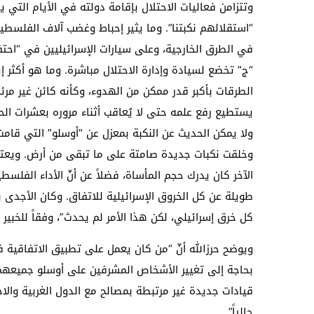
وتتزامن فعاليات الاحتلال بإقامة دولته في الأيام التي 
“استقلالهم نكبتنا”. وما يثير إحباط وغضب آلاف الفلسطين
في الطرق الخارجية، وعلى سيارات الإسرائيليين في “احتف
“ج” تخضع لسيادة وإدارة الاحتلال مباشرة. وما هو أكثر إي
الطرقات بأكبر قدر ممكن من الهدوء، وكأنه كائن غير مرئي
يستطيع رفع علمه حتى لا يُعاقب أثناء مروره بعشرات الح
وخلقت نكبات جديدة صامتة على ما تبقى من أرض. ويعتبر ح
الآخر كان يدرك حجم المأساة، فضلاً عن أنّ الأداء الفل
طويلة عن كل الخروق الإسرائيلية للاتفاق. وكان الأجدى
كل خرق إسرائيلي، لكن هذا الأمر لم يحدث”، وفقاً للخبير ذ
ويوضح حرزالله أنّ “من كان يعمل على تطبيق الاتفاقية فل
بحاجة إلى تغيير الأشخاص المشرفين على أوسلو جميعهم،
قيادات جديدة غير مرتبطة بمصالح مع الدول الغربية وا
حالياً”.