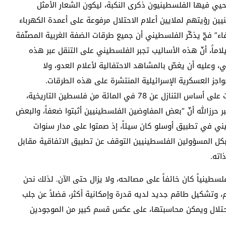
يحيي فيها الفلسطينيون ذكرى النكبة، ليكون الشعار الأمثل
يين رؤيتهم لملايين أعلام الاحتلال مرفوعة على أعمدة الكهرباء
اء” فجّ يذكّر الفلسطيني أن جميع طرقات الضفة الغربية المصنّفة
لاماً، أنّ هذه الأساليب تجبر الفلسطيني على التنقل عبر هذه
، وعليه أن يغصّ بالمشاهد الاحتفالية لأعلام العدو، ولا
واجز العسكرية الإسرائيلية المنتشرة على هذه الطرقات.
ولا يمكن الحديث عن النكبة بمعزل عن “أوسلو” التي قامت على أساس التنازل عن 78 في المائة من فلسطين التاريخية،
رزالله أنّ “بعض المفاوضين الفلسطينيين أثبتوا ضعفاً، والبعض
سطيني في تطبيق أوسلو كان سيئاً، إذ صمتوا على مدار سنوات
 بكل المسؤولين الفلسطينيين التوقف عن تطبيق الاتفاقية مقابل
اته.
سطينياً كان خائفاً على مصالحه، ولا يزال حتى الآن. لذلك نحن
 وتشكيل طاقم جديد لديه قدرة وإمكانية أكثر، فضلاً عن جلب
لاحتلال ويمكن محاسبتها، على عكس قسم كبير من الموجودين