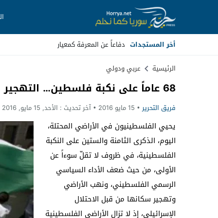
ال
أخر المستجدات
_
Stop
الرئيسية
عربي ودولي
68 عاماً على نكبة فلسطين… التهجير والتهويد والاستيطان مستمر
Previous
فريق التحرير
15 مايو 2016
آخر تحديث :
الأحد, 15 مايو, 2016 - 5:43 مساءً
Next
يحيي الفلسطينيون في الأراضي المحتلة،
اليوم، الذكرى الثامنة والستين على النكبة
الفلسطينية، في ظروف لا تقلّ سوءاً عن
الأولى، من حيث ضعف الأداء السياسي
الرسمي الفلسطيني، ونهب الأراضي
وتهجير سكانها من قبل الاحتلال
الإسرائيلي، إذ لا تزال الأراضي الفلسطينية