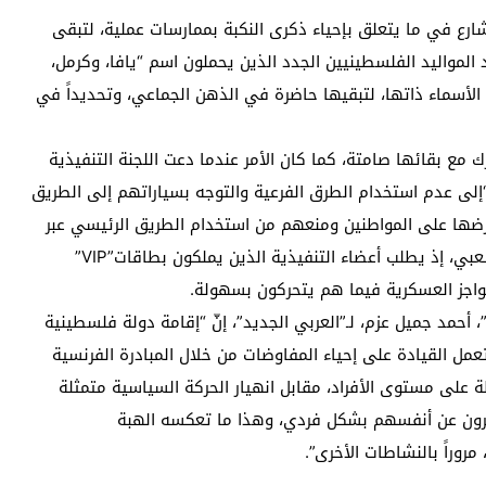
شارع في ما يتعلق بإحياء ذكرى النكبة بممارسات عملية، لتبقى
لمواليد الفلسطينيين الجدد الذين يحملون اسم “يافا، وكرمل،
 الأسماء ذاتها، لتبقيها حاضرة في الذهن الجماعي، وتحديداً في
حرك مع بقائها صامتة، كما كان الأمر عندما دعت اللجنة التنفيذية
ي، المواطنين “إلى عدم استخدام الطرق الفرعية والتوجه بسياراتهم إلى الطريق
فرضها على المواطنين ومنعهم من استخدام الطريق الرئيسي عبر
ما يسمى حاجز حوارة”. ولم يحظ هذا النداء بأي تفاعل شعبي، إذ يطلب أعضاء التنفيذية الذين يملكون بطاقات”VIP”
واجز العسكرية فيما هم يتحركون بسهولة.
أحمد جميل عزم، لـ”العربي الجديد”، إنّ “إقامة دولة فلسطينية
مل القيادة على إحياء المفاوضات من خلال المبادرة الفرنسية
ة على مستوى الأفراد، مقابل انهيار الحركة السياسية متمثلة
عبّرون عن أنفسهم بشكل فردي، وهذا ما تعكسه الهبة