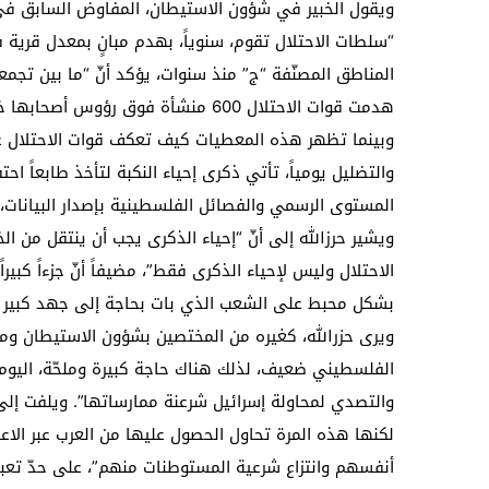
ويقول الخبير في شؤون الاستيطان، المفاوض السابق في اتفا
“سلطات الاحتلال تقوم، سنوياً، بهدم مبانٍ بمعدل قرية
المناطق المصنّفة “ج” منذ سنوات، يؤكد أنّ “ما بين تجمع
هدمت قوات الاحتلال 600 منشأة فوق رؤوس أصحابها خلال هذا العام”.
وبينما تظهر هذه المعطيات كيف تعكف قوات الاحتلال ع
والتضليل يومياً، تأتي ذكرى إحياء النكبة لتأخذ طابعاً ا
المستوى الرسمي والفصائل الفلسطينية بإصدار البيانات، ت
ويشير حرزالله إلى أنّ “إحياء الذكرى يجب أن ينتقل من ا
الاحتلال وليس لإحياء الذكرى فقط”، مضيفاً أنّ جزءاً كب
بشكل محبط على الشعب الذي بات بحاجة إلى جهد كبير لتو
ويرى حزرالله، كغيره من المختصين بشؤون الاستيطان ومص
والتصدي لمحاولة إسرائيل شرعنة ممارساتها”. ويلفت إلى 
لكنها هذه المرة تحاول الحصول عليها من العرب عبر الاع
أنفسهم وانتزاع شرعية المستوطنات منهم”، على حدّ تعبي